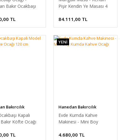
an Bakır Ocakbaşı
Pişir Kendin Ye Masası 4
m
kişilik Masa Üstü Mangal
0,00 TL
84.111,00 TL
YENİ
n Bakırcılık
Hanedan Bakırcılık
Ocakbaşı Kapalı
Evde Kumda Kahve
Bakır Köfte Ocağı
Makinesi - Mini Boy
m
Kumda Kahve Ocağı
0,00 TL
4.680,00 TL