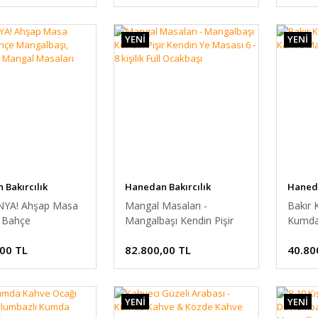
YENİ
YENİ
Bakırcılık
Hanedan Bakırcılık
Haneda
YA! Ahşap Masa
Mangal Masaları -
Bakır 
 Bahçe
Mangalbaşı Kendin Pişir
Kumda
şı, Katlanabilir
Kendin Ye Masası 6 - 8
,00 TL
82.800,00 TL
40.80
Masaları
kişilik Full Ocakbaşı
YENİ
YENİ