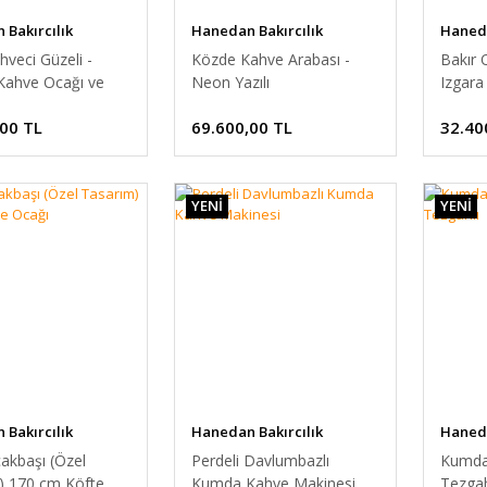
Bakırcılık
Hanedan Bakırcılık
Haneda
hveci Güzeli -
Közde Kahve Arabası -
Bakır 
ahve Ocağı ve
Neon Yazılı
Izgara
,00 TL
69.600,00 TL
32.40
YENİ
YENİ
Bakırcılık
Hanedan Bakırcılık
Haneda
akbaşı (Özel
Perdeli Davlumbazlı
Kumda
) 170 cm Köfte
Kumda Kahve Makinesi
Tezgah