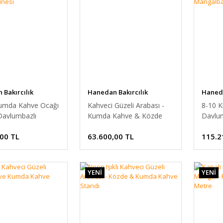
Bakırcılık
Hanedan Bakırcılık
Haneda
Kumda Kahve Ocağı
Kahveci Güzeli Arabası -
8-10 K
Davlumbazlı
Kumda Kahve & Közde
Davlum
ahve Makinesi
Kahve
Manga
,00 TL
63.600,00 TL
115.2
YENİ
YENİ