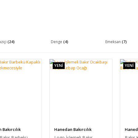
ziçi
(24)
Denge
(4)
Emeksan
(7)
YENİ
YENİ
Bakırcılık
Hanedan Bakırcılık
Haneda
 Bakır Barbekü
Logo İşlemeli Bakır
Bakır 