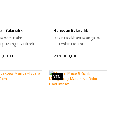
n Bakırcılık
Hanedan Bakırcılık
 Model Bakır
Bakır Ocakbaşı Mangal &
şı Mangal - Filtreli
Et Teşhir Dolabı
mbaz 1,5 Metre
0,00 TL
216.000,00 TL
YENİ