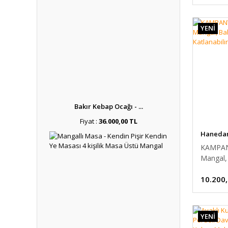
YENİ
Bakır Kebap Ocağı - ...
Fiyat :
36.000,00 TL
Hanedan 
KAMPAN
Mangal,
Mangalba
10.200
Mangal 
YENİ