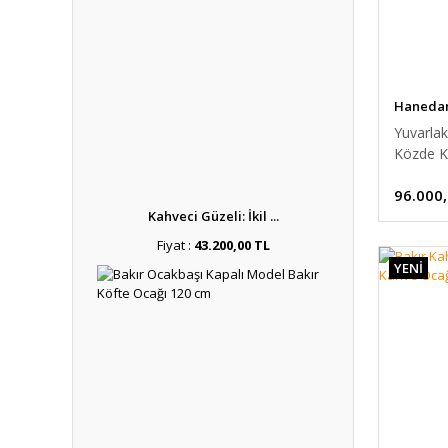
Hanedan 
Yuvarlak
Közde 
Kahve
96.000
Kahveci Güzeli: İkil ...
Fiyat :
43.200,00 TL
YENİ