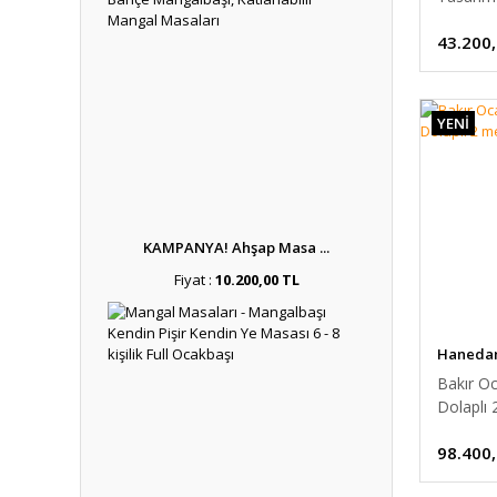
Ocağı
43.200
YENİ
KAMPANYA! Ahşap Masa ...
Fiyat :
10.200,00 TL
Hanedan 
Bakır Oc
Dolaplı 
98.400