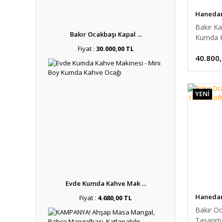
Hanedan 
Bakır Ka
Bakır Ocakbaşı Kapal ...
Kumda K
Arabası
Fiyat :
30.000,00 TL
40.800
YENİ
Evde Kumda Kahve Mak ...
Hanedan 
Fiyat :
4.680,00 TL
Bakır Oc
Tasarım