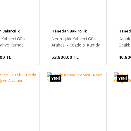
Bakırcılık
Hanedan Bakırcılık
Haneda
 Kahveci Güzeli
Neon Işıklı Kahveci Güzeli
Kapalı
Kahve Kumda
Arabası - Közde & Kumda
Ocakba
Kahve Standı
Davlu
,00 TL
52.800,00 TL
40.80
YENİ
YENİ