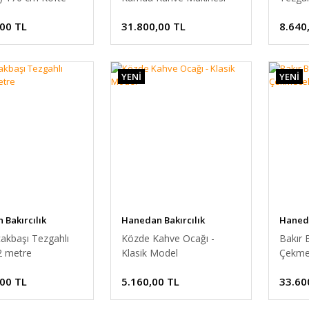
,00 TL
31.800,00 TL
8.640
YENİ
YENİ
Bakırcılık
Hanedan Bakırcılık
Haneda
akbaşı Tezgahlı
Közde Kahve Ocağı -
Bakır 
2 metre
Klasik Model
Çekme
,00 TL
5.160,00 TL
33.60