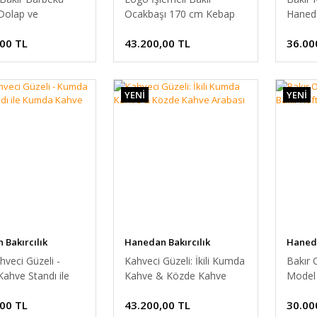
Dolap ve
Ocakbaşı 170 cm Kebap
Haned
siyle
Ocağı
140 c
,00 TL
43.200,00 TL
36.00
YENİ
YENİ
Bakırcılık
Hanedan Bakırcılık
Haneda
hveci Güzeli -
Kahveci Güzeli: İkili Kumda
Bakır 
ahve Standı ile
Kahve & Közde Kahve
Model 
ahve Keyfi
Arabası
120 c
,00 TL
43.200,00 TL
30.00