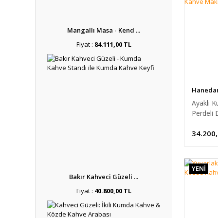
Mangallı Masa - Kend ...
Fiyat :
84.111,00 TL
Hanedan 
Ayaklı 
Perdeli 
Kumda K
34.200
YENİ
Bakır Kahveci Güzeli ...
Fiyat :
40.800,00 TL