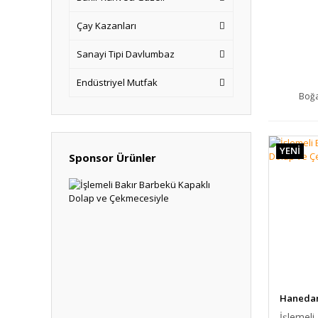
Çay Kazanları
Sanayi Tipi Davlumbaz
Endüstriyel Mutfak
Boğa
YENİ
Sponsor Ürünler
Hanedan 
İşlemeli