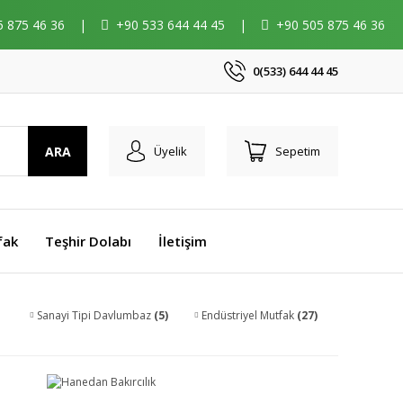
5 875 46 36
|
+90 533 644 44 45
|
+90 505 875 46 36
0(533) 644 44 45
ARA
Üyelik
Sepetim
fak
Teşhir Dolabı
İletişim
Sanayi Tipi Davlumbaz
(5)
Endüstriyel Mutfak
(27)