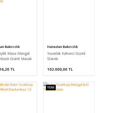
n Bakırcılık
Hanedan Bakırcılık
işilik Masa Mangal
Yuvarlak Kahveci Güzeli
bazlı Granit Masalı
Standıı
lbaşı
16,20 TL
102.000,00 TL
YENİ