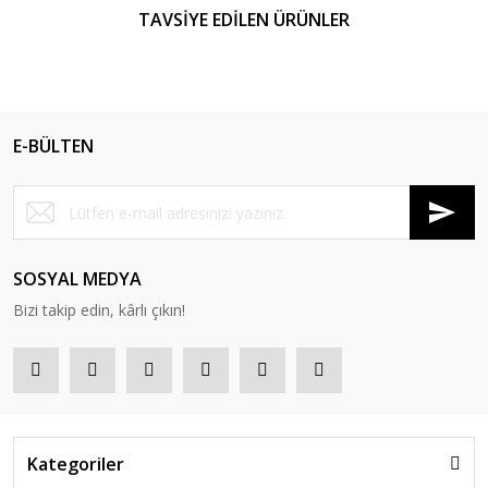
TAVSİYE EDİLEN ÜRÜNLER
E-BÜLTEN
SOSYAL MEDYA
Bizi takip edin, kârlı çıkın!
Hanedan Bakırcılık
Bakır Ocakbaşı Mangal - Camlı model 150 cm
Kategoriler
40.800,00 TL