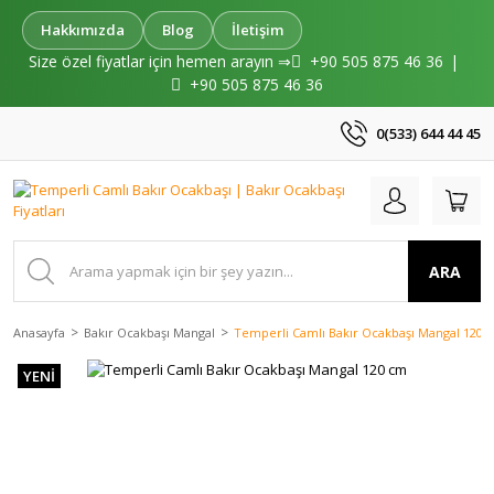
Hakkımızda
Blog
İletişim
Size özel fiyatlar için hemen arayın ⇒
+90 505 875 46 36
|
+90 505 875 46 36
0(533) 644 44 45
ARA
Anasayfa
Bakır Ocakbaşı Mangal
Temperli Camlı Bakır Ocakbaşı Mangal 120 
YENİ