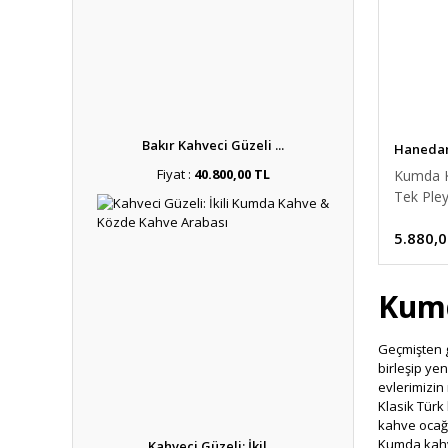
Bakır Kahveci Güzeli ...
Hanedan 
Fiyat :
40.800,00 TL
Kumda K
Tek Pleyt
5.880,0
Kumd
Geçmişten 
birleşip ye
evlerimizin 
Klasik Türk
kahve ocağı
Kumda kahve
Kahveci Güzeli: İkil ...