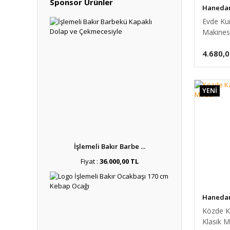
Sponsor Ürünler
Hanedan 
Evde K
Makinesi
Kumda K
4.680,0
YENİ
İşlemeli Bakır Barbe ...
Fiyat :
36.000,00 TL
Hanedan 
Közde K
Klasik 