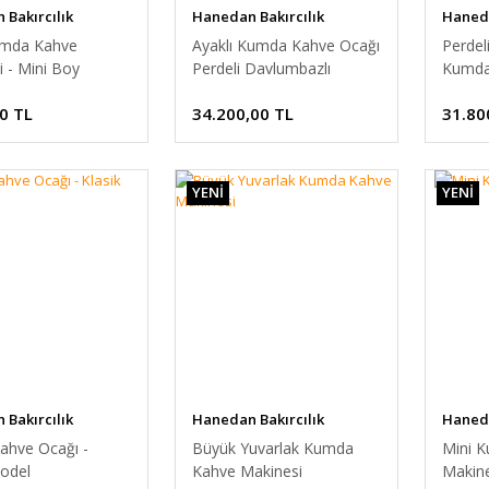
Bakırcılık
Hanedan Bakırcılık
Haneda
umda Kahve
Ayaklı Kumda Kahve Ocağı
Perdel
 - Mini Boy
Perdeli Davlumbazlı
Kumda
ahve Ocağı
Kumda Kahve Makinesi
0 TL
34.200,00 TL
31.80
YENİ
YENİ
Bakırcılık
Hanedan Bakırcılık
Haneda
ahve Ocağı -
Büyük Yuvarlak Kumda
Mini 
Model
Kahve Makinesi
Makine