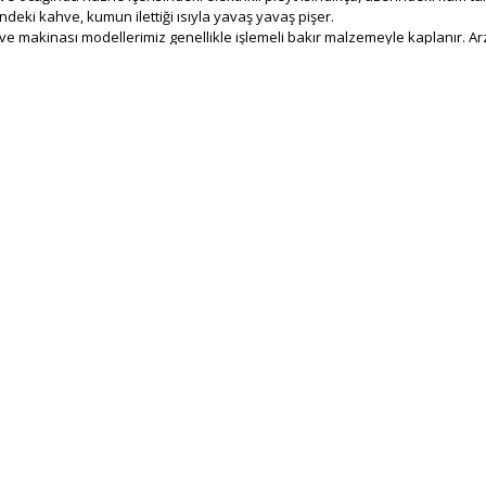
ndeki kahve, kumun ilettiği ısıyla yavaş yavaş pişer.
 makinası modellerimiz genellikle işlemeli bakır malzemeyle kaplanır. A
meleri ve cezvenin dışında makinenizi kullanmak için ihtiyacınız olan tek
lirsiniz.
 Kahve Makinesi Çeşitleri
 kahve tezgahı ister kumda kahve makinası olsun ürünlerimizde bol çeşit 
pleytli model
Kumda Türk Kahvesi Makinesi
ölçüleri 33x 33 cm, 35 x 35 cm g
çülerin yanı sıra sizlerin gereksinimlerine göre her ebatta üretim imkanımı
üşterilerimiz için kumda kahve tezgahı veya közde kahve tezgahı, masalı, a
erimiz de mevcuttur.
e
&
Kumda Kahve Makinesi Fiyatlar
e fiyatları
, kullanılan imalat malzemesinin fiyatından sipariş verdiğiniz ü
göre belirlenmektedir.
t olarak kaliteli malzemeden ve alanında uzman ustalarımız tarafından ür
esi fiyatları ve
kumda kahve ocağı fiyatları
yla satışa sunulmaktadır
gördüğünüz örnek ürünler size közde ve kumda kahve makinası fiyatları h
 şartlarına uygun ürün modelleri ve bütçenize göre ucuz kumda kahve fiya
esaj gönderebilirsiniz.