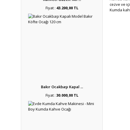
cezve ve içi
Fiyat :
43.200,00 TL
Kumda kahve
Kahve malze
kumu bulabi
Kumda
İster közde
Klasik tek 
standart öl
Arzu eden m
raflı çeşitl
Közd
Kumda kahv
kriterlere 
Bakır Ocakbaşı Kapal ...
Güçlü Marke
Fiyat :
30.000,00 TL
kahve makin
Sayfamızda 
Mekanınızın
üzerinden m