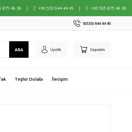
5 875 46 36
|
+90 533 644 44 45
|
+90 505 875 46 36
0(533) 644 44 45
ARA
Üyelik
Sepetim
fak
Teşhir Dolabı
İletişim