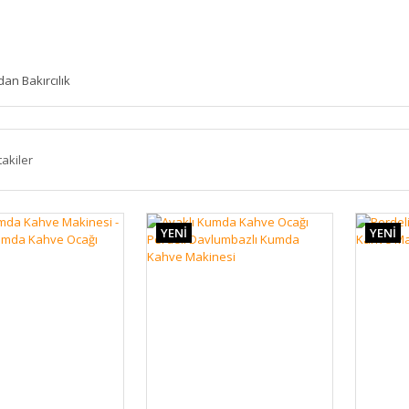
an Bakırcılık
takiler
YENİ
YENİ