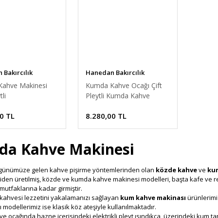
Bakırcılık
Hanedan Bakırcılık
ahve Makinesi
Kumda Kahve Ocağı Çift
li
Pleytli Kumda Kahve
Makinesi
0 TL
8.280,00 TL
a Kahve Makinesi
günümüze gelen kahve pişirme yöntemlerinden olan
közde kahve
ve
ku
niden üretilmiş, közde ve kumda kahve makinesi modelleri, başta kafe ve re
mutfaklarına kadar girmiştir.
 kahvesi lezzetini yakalamanızı sağlayan
kum kahve makinası
ürünlerimi
 modellerimiz ise klasik köz ateşiyle kullanılmaktadır.
 ocağında hazne içerisindeki elektrikli pleyt ısındıkça, üzerindeki kum 