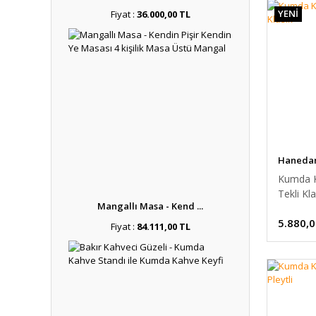
YENİ
Fiyat :
36.000,00 TL
Hanedan 
Kumda K
Tekli Kla
Mangallı Masa - Kend ...
5.880,0
Fiyat :
84.111,00 TL