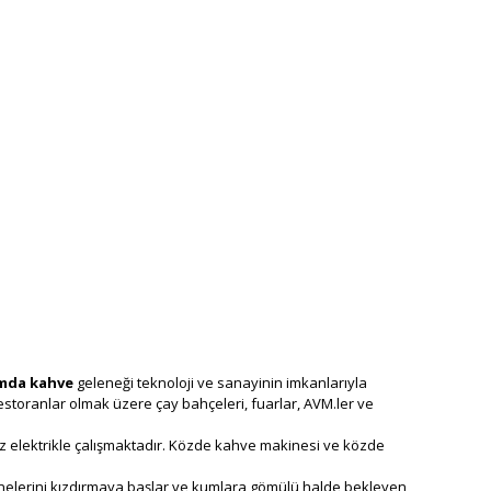
mda kahve
geleneği teknoloji ve sanayinin imkanlarıyla
storanlar olmak üzere çay bahçeleri, fuarlar, AVM.ler ve
z elektrikle çalışmaktadır. Közde kahve makinesi ve közde
tanelerini kızdırmaya başlar ve kumlara gömülü halde bekleyen