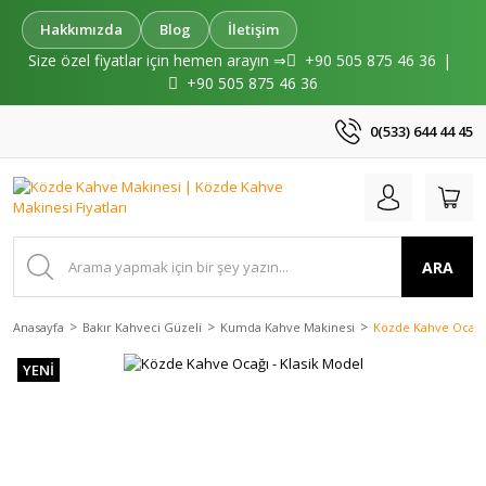
Hakkımızda
Blog
İletişim
Size özel fiyatlar için hemen arayın ⇒
+90 505 875 46 36
|
+90 505 875 46 36
0(533) 644 44 45
ARA
Anasayfa
Bakır Kahveci Güzeli
Kumda Kahve Makinesi
Közde Kahve Ocağı 
YENİ