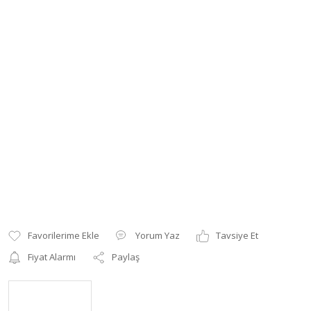
Yorum Yaz
Tavsiye Et
Fiyat Alarmı
Paylaş