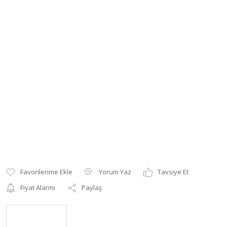
Yorum Yaz
Tavsiye Et
Fiyat Alarmı
Paylaş