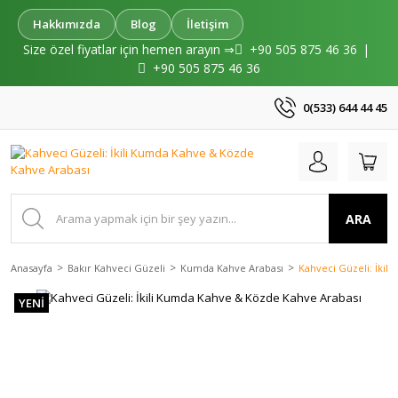
Hakkımızda
Blog
İletişim
Size özel fiyatlar için hemen arayın ⇒
+90 505 875 46 36
|
+90 505 875 46 36
0(533) 644 44 45
ARA
Anasayfa
Bakır Kahveci Güzeli
Kumda Kahve Arabası
Kahveci Güzeli: İkil
YENİ