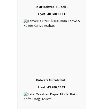
Bunların dış
Ebatlarına g
Bakır Kahveci Güzeli ...
Çay Ka
Fiyat :
40.800,00 TL
Sanayi tipi
ekipmanlar
Boyalı çay
Çeşitli kam
sayfalarımız
Kahveci Güzeli: İkil ...
Fiyat :
43.200,00 TL