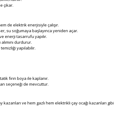
e çıkar.
m de elektrik enerjisiyle çalışır.
eser, su soğumaya başlayınca yeniden açar.
ve enerji tasarrufu yapılır.
 alımını durdurur.
emizliği yapılabilir.
tik fırın boya ile kaplanır.
zan seçeneği de mevcuttur.
çay kazanları ve hem gazlı hem elektrikli çay ocağı kazanları gibi
Su arıtma cihazı ve kahveci gözü bulunmaz. İç hacmi değişmez
 elektrikli çay kazanı fiyatlarına sahip olmasıdır.