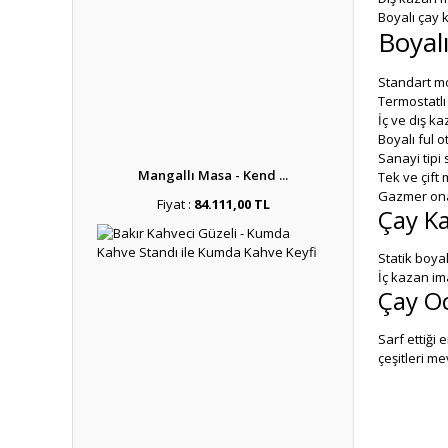
Boyalı çay 
Boyalı
Standart mo
Termostatlı
İç ve dış ka
Boyalı ful 
Sanayi tipi 
Mangallı Masa - Kend ...
Tek ve çift
Gazmer ona
Fiyat :
84.111,00 TL
Çay Ka
Statik boya
İç kazan im
Çay Oc
Sarf ettiği 
çeşitleri me
Elektrikli 
Pleytli mod
Büro tipi e
fakat dış y