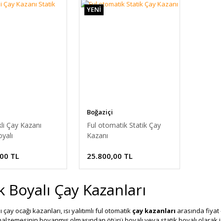
YENİ
Boğaziçi
li Çay Kazanı
Ful otomatik Statik Çay
oyalı
Kazanı
,00 TL
25.800,00 TL
k Boyalı Çay Kazanları
ı çay ocağı kazanları, ısı yalıtımlı ful otomatik
çay kazanları
arasında fiyat 
alzemesinin boyanmış olmasından ötürü boyalı veya statik boyalı olarak isi