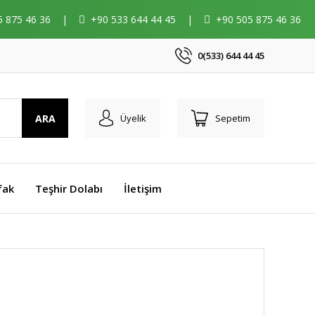
5 875 46 36
|
+90 533 644 44 45
|
+90 505 875 46 36
0(533) 644 44 45
ARA
Üyelik
Sepetim
fak
Teşhir Dolabı
İletişim