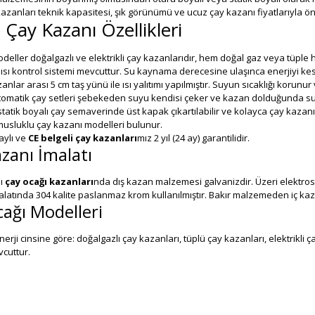
kazanları teknik kapasitesi, şık görünümü ve ucuz çay kazanı fiyatlarıyla ön
 Çay Kazanı Özellikleri
deller doğalgazlı ve elektrikli çay kazanlarıdır, hem doğal gaz veya tüple he
 ısı kontrol sistemi mevcuttur. Su kaynama derecesine ulaşınca enerjiyi k
zanlar arası 5 cm taş yünü ile ısı yalıtımı yapılmıştır. Suyun sıcaklığı korunur 
otomatik çay setleri şebekeden suyu kendisi çeker ve kazan dolduğunda su
statik boyalı çay semaverinde üst kapak çıkartılabilir ve kolayca çay kazanı t
 musluklu çay kazanı modelleri bulunur.
ylı ve
CE belgeli çay kazanları
mız 2 yıl (24 ay) garantilidir.
zanı İmalatı
lı
çay ocağı kazanları
nda dış kazan malzemesi galvanizdir. Üzeri elektrosta
alatında 304 kalite paslanmaz krom kullanılmıştır. Bakır malzemeden iç ka
ağı Modelleri
enerji cinsine göre: doğalgazlı çay kazanları, tüplü çay kazanları, elektrikli 
vcuttur.
çay ocakları
nda Pleytli ve Büro Tipi olarak iki farklı tip vardır.
ellerde tek fark kahveci gözünde pleyt kullanılmış olmasıdır.
lektrikli çay setleri ise hem ucuzluğu hem de farklı tasarımıyla öne çıkar. 
üzeyi daha az yer kaplayacak şekilde tasarlanmıştır. En önem özelliği en ucuz