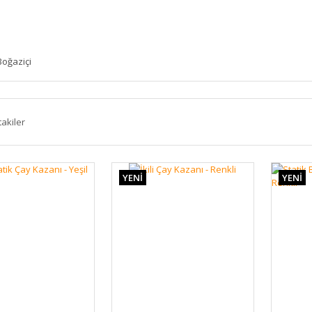
Boğaziçi
takiler
YENİ
YENİ