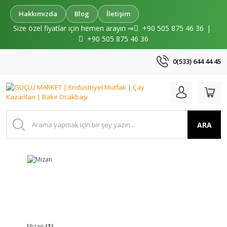
Hakkımızda
Blog
İletişim
Size özel fiyatlar için hemen arayın ⇒
+90 505 875 46 36
|
+90 505 875 46 36
0(533) 644 44 45
ARA
Mizan
(1)