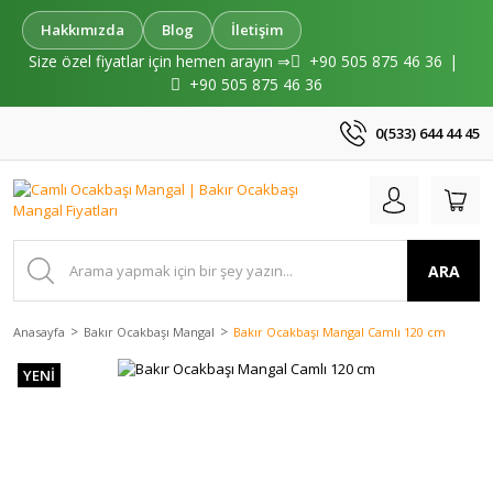
Hakkımızda
Blog
İletişim
Size özel fiyatlar için hemen arayın ⇒
+90 505 875 46 36
|
+90 505 875 46 36
0(533) 644 44 45
ARA
Anasayfa
Bakır Ocakbaşı Mangal
Bakır Ocakbaşı Mangal Camlı 120 cm
YENİ