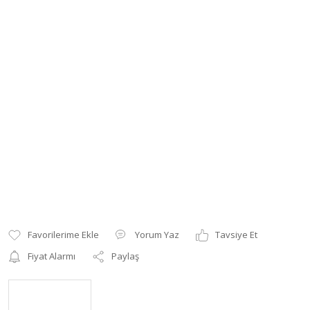
Yorum Yaz
Tavsiye Et
Fiyat Alarmı
Paylaş