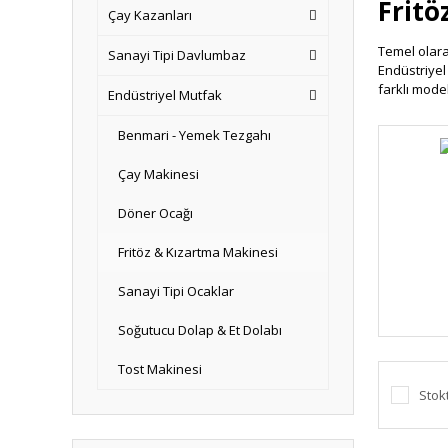
Fritö
Çay Kazanları
Temel olarak
Sanayi Tipi Davlumbaz
Endüstriyel
farklı model
Endüstriyel Mutfak
Bunun yanı s
çift kapaklı
Benmari - Yemek Tezgahı
Fritö
Çay Makinesi
Hangi frit
Ünlü ya da a
Döner Ocağı
Karaca, Sin
En iyi fri
Fritöz & Kızartma Makinesi
ömürlü kıza
Güçlü Marke
Sanayi Tipi Ocaklar
seçenekleri
Fritöz
Soğutucu Dolap & Et Dolabı
Güçlü Marke
Tost Makinesi
gücüne göre
Stok
Markalı ürü
farkındayız
Farklı ebat