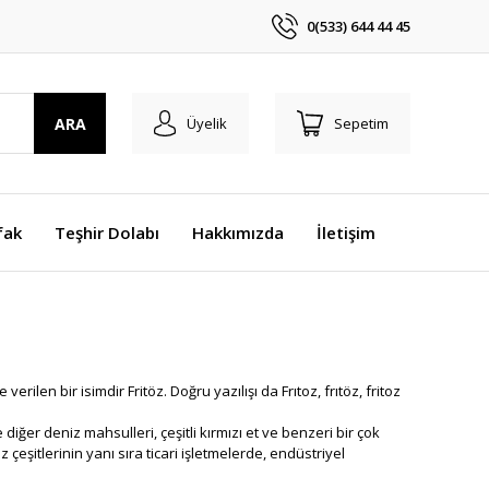
0(533) 644 44 45
ARA
Üyelik
Sepetim
fak
Teşhir Dolabı
Hakkımızda
İletişim
e verilen bir isimdir Fritöz. Doğru yazılışı da Frıtoz, frıtöz, fritoz
 diğer deniz mahsulleri, çeşitli kırmızı et ve benzeri bir çok
 çeşitlerinin yanı sıra ticari işletmelerde, endüstriyel
.