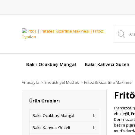
Bakır Ocakbaşı Mangal
Bakır Kahveci Güzeli
Anasayfa
Endüstriyel Mutfak
Fritöz & Kızartma Makinesi
Frit
Ürün Grupları
Fransızca "
vb. değil,
fr
Bakır Ocakbaşı Mangal
Derin kızar
besini pişir
Bakır Kahveci Güzeli
mutfaklarda