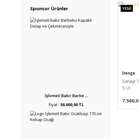
ömürlü ola
Sponsor Ürünler
YENİ
Sıfır fritöz
En kaliteli 
Denge
Sanayi Ti
5 Lt.
İşlemeli Bakır Barbe ...
7.560,0
Fiyat :
36.000,00 TL