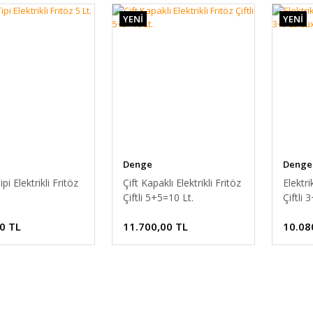
n
ucuz fritöz
fiyatlarını bulacaksınız.
YENİ
YENİ
 kızartma makinesi fiyatları arasında aradığınızı bulamadıysanız size 2. el fr
ve bütçenize en uygun fritöz fiyatları en ucuz haliyle Güçlü Market'te! Bizi 
Denge
Denge
pi Elektrikli Fritöz
Çift Kapaklı Elektrikli Fritöz
Elektri
Çiftli 5+5=10 Lt.
Çiftli 
0 TL
11.700,00 TL
10.08