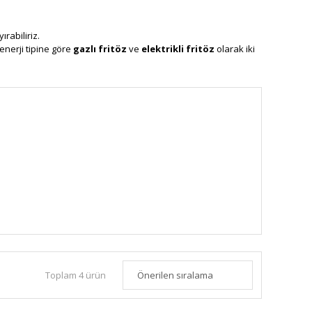
ırabiliriz.
enerji tipine göre
gazlı fritöz
ve
elektrikli fritöz
olarak iki
üçük fritöz çeşitleri vb.
kızartma makinesi
çeşitleri, tek veya
l ve tasarımlar da mevcuttur.
 biliyoruz.
bulunan Tefal fritöz, Arçelik fritöz, Philips Airfryer, Xiaomi,
ilir.
ba katmanız işinizi kolaylaştıracaktır. Çok kaliteli ve uzun
tma makinesi fiyatları sanayi tipi modellerde en uygun
 fiyat seçeneklerimiz müşterilerimizin ihtiyaçlarına ve alım
Toplam 4 ürün
tığını, ucuz olan ürünün de kalitesinden emin olamadığınızın
ında, işletmenizin gereksinimlerine uygun, dayanıklı ve uzun