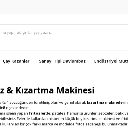
Çay Kazanları
Sanayi Tipi Davlumbaz
Endüstriyel Mut
öz & Kızartma Makinesi
friter
" sözcüğünden türetilmiş olan ve genel olarak
kızartma makineleri
n
itöz
şeklindedir.
tma işlemi yapan
fritözler
de; patates, hamur işi ürünler, sebzeler, balık ve
ebilirsiniz. Evlerde kullanılan nispeten küçük boy kızartma makinesi ve fritöz
 kullanılan bir çok farklı marka ve modelde fritöz seçeneği bulunmaktadır