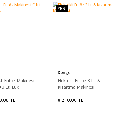
YENİ
itöz fiyatlarıyla farklı seçenekler de sunuyoruz.
arayın, aradığınız ürüne ulaşmanızı sağlayalım.
Denge
kli Fritöz Makinesi
Elektrikli Fritöz 3 Lt. &
3+3 Lt. Lüx
Kızartma Makinesi
0,00 TL
6.210,00 TL