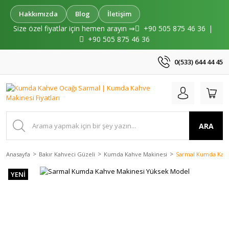
Hakkımızda
Blog
İletişim
Size özel fiyatlar için hemen arayın ⇒
+90 505 875 46 36
|
+90 505 875 46 36
0(533) 644 44 45
ARA
Anasayfa
Bakır Kahveci Güzeli
Kumda Kahve Makinesi
Sarmal Kumda Kahv
YENİ