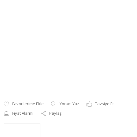
Yorum Yaz
Tavsiye Et
Fiyat Alarmı
Paylaş