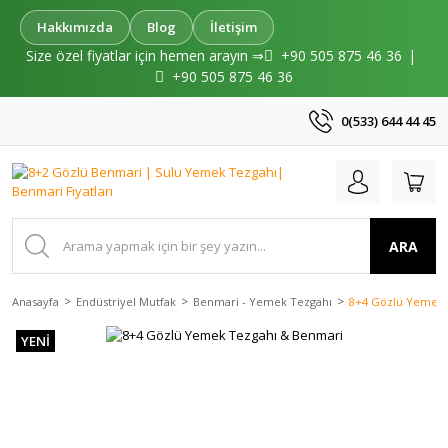
Hakkımızda
Blog
İletişim
Size özel fiyatlar için hemen arayın ⇒
+90 505 875 46 36
|
+90 505 875 46 36
0(533) 644 44 45
ARA
Anasayfa
Endüstriyel Mutfak
Benmari - Yemek Tezgahı
8+4 Gözlü Yemek 
YENİ