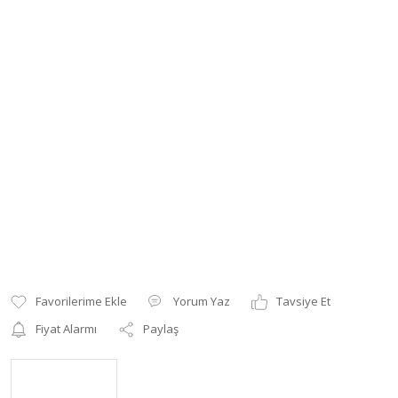
Yorum Yaz
Tavsiye Et
Fiyat Alarmı
Paylaş