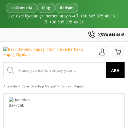
Hakkımızda
Blog
İletişim
Size özel fiyatlar için hemen arayın ⇒
+90 505 875 46 36
|
+90 505 875 46 36
0(533) 644 44 45
ARA
Anasayfa
Bakır Ocakbaşı Mangal
Barbekü Kapağı