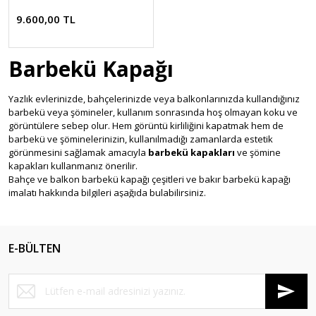
9.600,00 TL
Barbekü Kapağı
Yazlık evlerinizde, bahçelerinizde veya balkonlarınızda kullandığınız
barbekü veya şömineler, kullanım sonrasında hoş olmayan koku ve
görüntülere sebep olur. Hem görüntü kirliliğini kapatmak hem de
barbekü ve şöminelerinizin, kullanılmadığı zamanlarda estetik
görünmesini sağlamak amacıyla
barbekü kapakları
ve şömine
kapakları kullanmanız önerilir.
Bahçe ve balkon barbekü kapağı çeşitleri ve bakır barbekü kapağı
imalatı hakkında bilgileri aşağıda bulabilirsiniz.
Bakır kapak
modelleri ve çeşitli bakır işleme örnekleriyle birlikte
ürünlerimize ait detaylı bilgilere, şömine ve barbekü kapağı fiyatlarını
da bu sayfada bulabilirsiniz.
Barbekü Kapağı Modelleri
E-BÜLTEN
Bakır Barbekü Kapakları
: En çok tercih edilen ve Güçlü Market
olarak çeşitli modelelrini imal ettiğimiz bakır barbekü kapağı ve
bakır
şömine kapağı
modellerimizde orijinal bakır malzeme