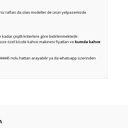
niz rafları da olan modeller de ürün yelpazemizde
 kadar çeşitli kriterlere göre belirlenmektedir.
size özel közde kahve makinesi fiyatları ve
kumda kahve
444445 nolu hattan arayabilir ya da whatsapp üzerinden
ıza iletebilirsiniz.
A