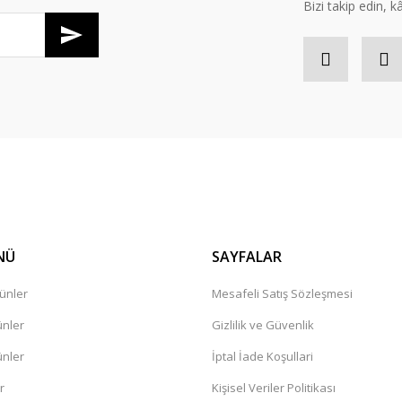
Bizi takip edin, kâr
Gönder
NÜ
SAYFALAR
ünler
Mesafeli Satış Sözleşmesi
ünler
Gizlilik ve Güvenlik
ünler
İptal İade Koşullari
r
Kişisel Veriler Politikası