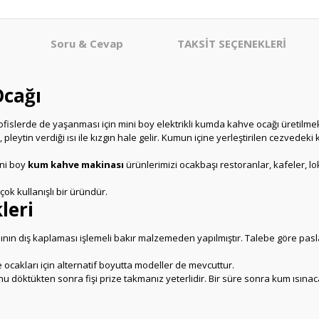
Soru & Cevap
TAKSİT SEÇENEKLERİ
Ocağı
slerde de yaşanması için mini boy elektrikli kumda kahve ocağı üretilmek
pleytin verdiği ısı ile kızgın hale gelir. Kumun içine yerleştirilen cezvede
ini boy
kum kahve makinası
ürünlerimizi ocakbaşı restoranlar, kafeler, l
ok kullanışlı bir üründür.
leri
n dış kaplaması işlemeli bakır malzemeden yapılmıştır. Talebe göre paslan
ocakları için alternatif boyutta modeller de mevcuttur.
döktükten sonra fişi prize takmanız yeterlidir. Bir süre sonra kum ısına