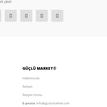
lı çıkın!
GÜÇLÜ
MARKET
®
Hakkımızda
İletişim
İletişim Formu
E-posta
:
info@guclumarket.com