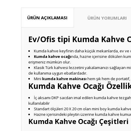
ÜRÜN AÇIKLAMASI
ÜRÜN YORUMLARI
Ev/Ofis tipi Kumda Kahve 
Kumda kahve keyfinin daha küçük mekanlarda, ev ve ofi
Kumda kahve ocağı
nda, hazne içerisine dökülen kum, 
erişmeniz mümkün olur.
Klasik Türk kahvesi lezzetini yakalamanızı sağlayan m
de kullanıma uygun ebatlardadır.
Mini
kumda kahve makinası
hem şık hem de portatif, ç
Kumda Kahve Ocağı Özellik
İç aksamı DKP sacdan imal edilen kumda kahve tezgahını
kullanılabilir
Standart ölçüleri 20 X 20 cm olan mini boy kumda kahve 
Hazne içerisindeki pleytin üzerine kumda kahve kumunu 
Kumda Kahve Ocağı Çeşitleri