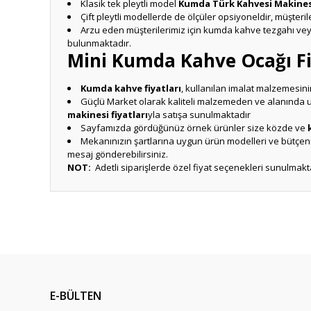
Klasik tek pleytli model
Kumda Türk Kahvesi Makines
Çift pleytli modellerde de ölçüler opsiyoneldir, müşterile
Arzu eden müşterilerimiz için kumda kahve tezgahı vey
bulunmaktadır.
Mini Kumda Kahve Ocağı Fi
Kumda kahve fiyatları
, kullanılan imalat malzemesinin
Güçlü Market olarak kaliteli malzemeden ve alanında u
makinesi fiyatları
yla satışa sunulmaktadır
Sayfamızda gördüğünüz örnek ürünler size közde ve
Mekanınızın şartlarına uygun ürün modelleri ve bütçen
mesaj gönderebilirsiniz.
NOT:
Adetli siparişlerde özel fiyat seçenekleri sunulmakt
Bu ürünün fiyat bilgisi, resim, ürün açıklamalarında ve diğ
Görüş ve önerileriniz için teşekkür ederiz.
Ürün resmi kalitesiz, bozuk veya görüntülenemiyor.
Ürün açıklamasında eksik bilgiler bulunuyor.
E-BÜLTEN
Ürün bilgilerinde hatalar bulunuyor.