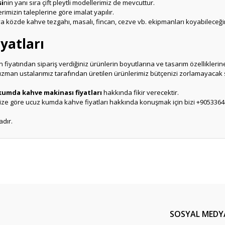
i
nin yanı sıra çift pleytli modellerimiz de mevcuttur.
rimizin taleplerine göre imalat yapılır.
a közde kahve tezgahı, masalı, fincan, cezve vb. ekipmanları koyabileceği
yatları
 fiyatından sipariş verdiğiniz ürünlerin boyutlarına ve tasarım özelliklerine
zman ustalarımız tarafından üretilen ürünlerimiz bütçenizi zorlamayacak 
kumda kahve makinası fiyatları
hakkında fikir verecektir.
ize göre ucuz kumda kahve fiyatları hakkında konuşmak için bizi +905336
adır.
er konularda yetersiz gördüğünüz noktaları öneri formunu kullanarak tarafım
Ürün hakkında henüz soru sorulmamış.
Bu ürüne ilk yorumu siz yapın!
Sitemize ilk yorumu siz yapın!
Deneyimini Paylaş
Yorum Yaz
Soru Sor
SOSYAL MEDY