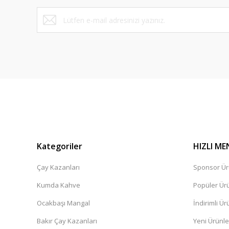
Ürün fiyatı diğer sitelerden daha pahalı.
Bu ürüne benzer farklı alternatifler olmalı.
Kategoriler
HIZLI ME
Çay Kazanları
Sponsor Ür
Kumda Kahve
Popüler Ür
Ocakbaşı Mangal
İndirimli Ür
Bakır Çay Kazanları
Yeni Ürünle