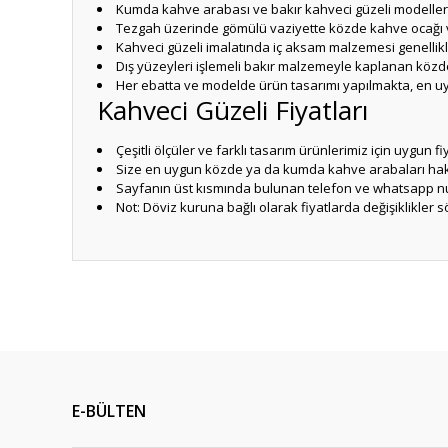
Kumda kahve arabası ve bakır kahveci güzeli modellerimiz
Tezgah üzerinde gömülü vaziyette közde kahve ocağı
Kahveci güzeli imalatında iç aksam malzemesi genellikl
Dış yüzeyleri işlemeli bakır malzemeyle kaplanan közde
Her ebatta ve modelde ürün tasarımı yapılmakta, en 
Kahveci Güzeli Fiyatları
Çeşitli ölçüler ve farklı tasarım ürünlerimiz için uygun 
Size en uygun közde ya da kumda kahve arabaları hakk
Sayfanın üst kısmında bulunan telefon ve whatsapp num
Not: Döviz kuruna bağlı olarak fiyatlarda değişiklikler s
Bu ürünün fiyat bilgisi, resim, ürün açıklamalarında ve diğ
Görüş ve önerileriniz için teşekkür ederiz.
Ürün resmi kalitesiz, bozuk veya görüntülenemiyor.
Ürün açıklamasında eksik bilgiler bulunuyor.
E-BÜLTEN
Ürün bilgilerinde hatalar bulunuyor.
Ürün fiyatı diğer sitelerden daha pahalı.