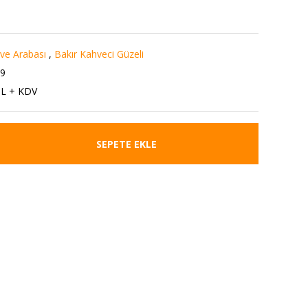
e Arabası
,
Bakır Kahveci Güzeli
9
TL + KDV
SEPETE EKLE