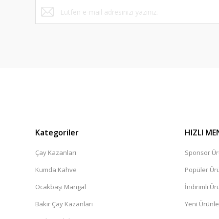
Bu ürüne benzer farklı alternatifler olmalı.
Kategoriler
HIZLI ME
Çay Kazanları
Sponsor Ür
Kumda Kahve
Popüler Ür
Ocakbaşı Mangal
İndirimli Ür
Bakır Çay Kazanları
Yeni Ürünle