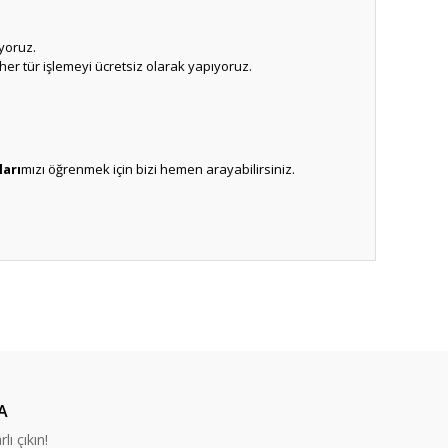
yoruz.
er tür işlemeyi ücretsiz olarak yapıyoruz.
ları
mızı öğrenmek için bizi hemen arayabilirsiniz.
ıza iletebilirsiniz.
A
lı çıkın!