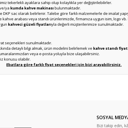
 tekerlekli ayaklara sahip olup kolaylıkla yer değiştirilebilirler.
 ve/ya
kumda kahve makinası
bulunmaktadır.
e DKP sac olarak belirlenir. Talebe göre farklı malzemelerle de imalat yapı
 kahve arabası veya standı ürünlerimizde, firmanıza uygun isim, logo vb. h
uygun
kahveci güzeli fiyatları
yla değerli müşterilerimize sunulmaktadır.
fiyat seçenekleri sunulmaktadır.
ında detaylı bilgi almak, ürün modelini belirlemek ve
kahve standı fiyat
aralarımızdan veya e-posta yoluyla bize ulaşabilirsiniz.
öz konusu olabilir.
Ebatlara göre farklı fiyat seçenekleri için bizi arayabilirsiniz.
er konularda yetersiz gördüğünüz noktaları öneri formunu kullanarak tarafım
Ürün hakkında henüz soru sorulmamış.
Bu ürüne ilk yorumu siz yapın!
Sitemize ilk yorumu siz yapın!
Deneyimini Paylaş
Yorum Yaz
Soru Sor
SOSYAL MEDY
Bizi takip edin, kâr