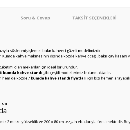
Soru & Cevap
TAKSİT SEÇENEKLERİ
ıyla süslenmiş işlemeli bakır kahveci güzeli modelimizdir
Kumda kahve makinesinin dışında közde kahve ocağı, bakır çay kazanı vb. ç
ketimi olan mekanlar için ideal bir üründür.
it
kumda kahve standı
gibi çeşitli modellerimiz bulunmaktadır.
ri hem de közde /
kumda kahve standı fiyatları
için bizi hemen arayabili
0 cm
nda
z 2 metre yükseklik ve 200 x 80 cm tezgah ebatlarıyla üretilmektedir. Boyu