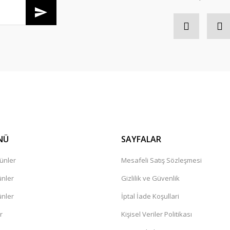
Gönder
NÜ
SAYFALAR
ünler
Mesafeli Satış Sözleşmesi
ünler
Gizlilik ve Güvenlik
ünler
İptal İade Koşullari
r
Kişisel Veriler Politikası