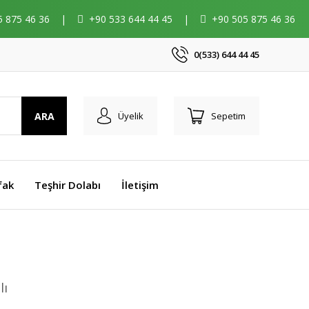
5 875 46 36
|
+90 533 644 44 45
|
+90 505 875 46 36
0(533) 644 44 45
ARA
Üyelik
Sepetim
fak
Teşhir Dolabı
İletişim
lı