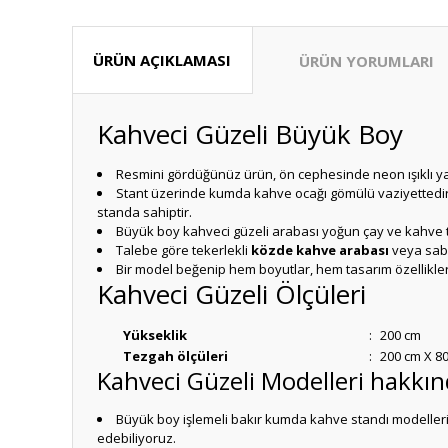
ÜRÜN AÇIKLAMASI
ÜRÜN YORUMLARI
Kahveci Güzeli Büyük Boy
Resmini gördüğünüz ürün, ön cephesinde neon ışıklı yaz
Stant üzerinde kumda kahve ocağı gömülü vaziyettedir. 
standa sahiptir.
Büyük boy kahveci güzeli arabası yoğun çay ve kahve tü
Talebe göre tekerlekli
közde kahve arabası
veya sab
Bir model beğenip hem boyutlar, hem tasarım özellikle
Kahveci Güzeli Ölçüleri
Yükseklik
:
200 cm
Tezgah ölçüleri
:
200 cm X 8
Kahveci Güzeli Modelleri hakkı
Büyük boy işlemeli bakır kumda kahve standı modellerimi
edebiliyoruz.