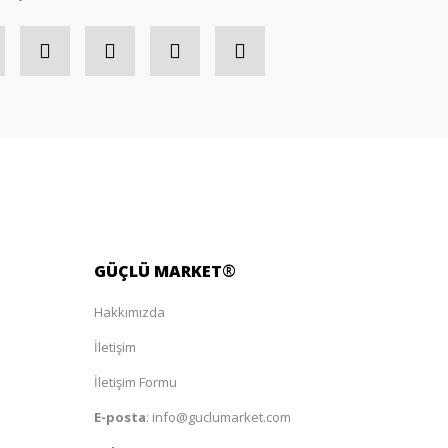
GÜÇLÜ
MARKET
®
Hakkımızda
İletişim
İletişim Formu
E-posta
:
info@guclumarket.com