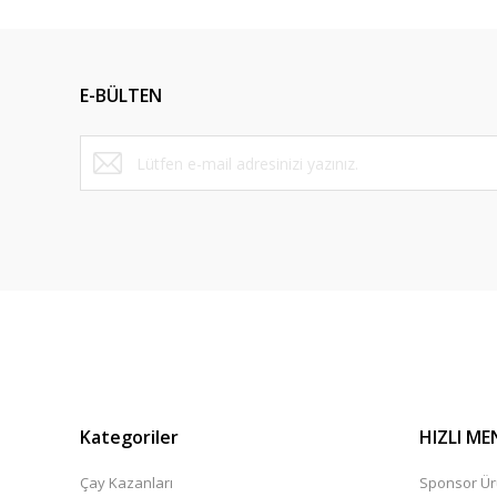
Ürün resmi kalitesiz, bozuk veya görüntülenemiyor.
Ürün açıklamasında eksik bilgiler bulunuyor.
E-BÜLTEN
Ürün bilgilerinde hatalar bulunuyor.
Ürün fiyatı diğer sitelerden daha pahalı.
Bu ürüne benzer farklı alternatifler olmalı.
Kategoriler
HIZLI ME
Çay Kazanları
Sponsor Ür