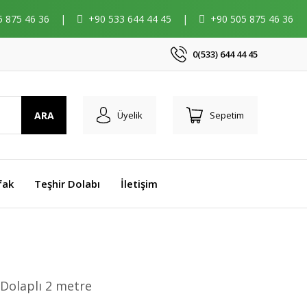
5 875 46 36
|
+90 533 644 44 45
|
+90 505 875 46 36
0(533) 644 44 45
ARA
Üyelik
Sepetim
fak
Teşhir Dolabı
İletişim
 Dolaplı 2 metre