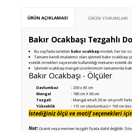
ÜRÜN AÇIKLAMASI
ÜRÜN YORUMLARI
Bakır Ocakbaşı Tezgahlı Do
Bu sayfada tanıtılan
bakır ocakbaşı
modeli, her tür oc
Tamamı kendi imalatımız olan işlemeli bakır ocakbaşı çe
estetik örnekleri sayesinde kullanıldığı mekanın estetik değ
İşlemeli ocakbaşı mangal ürünlerimizin tamamında bakır
Bakır Ocakbaşı
-
Ölçüler
Davlumbaz
:
200 x 65 cm
Mangal
:
180 cm X 60 cm
Tezgah
:
Mangal etrafı 30'ar cm profil farkı
Yükseklik
:
115 cm (davlumbaz) + 100 cm (tez
İstediğiniz ölçü ve motif seçenekleri içi
Not
:
Granit veya mermer tezgah fiyata dahil değildir. Döviz 