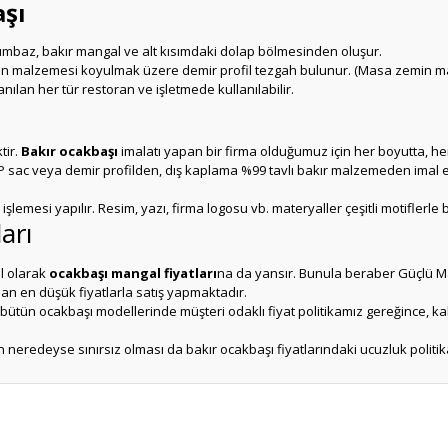
aşı
lumbaz, bakır mangal ve alt kısımdaki dolap bölmesinden oluşur.
min malzemesi koyulmak üzere demir profil tezgah bulunur. (Masa zemin ma
ılan her tür restoran ve işletmede kullanılabilir.
tir.
Bakır ocakbaşı
imalatı yapan bir firma olduğumuz için her boyutta, her
 sac veya demir profilden, dış kaplama %99 tavlı bakır malzemeden imal ed
mesi yapılır. Resim, yazı, firma logosu vb. materyaller çeşitli motiflerle birlik
arı
el olarak
ocakbaşı mangal fiyatları
na da yansır. Bunula beraber Güçlü M
n en düşük fiyatlarla satış yapmaktadır.
b. bütün ocakbaşı modellerinde müşteri odaklı fiyat politikamız gereğince, k
n neredeyse sınırsız olması da bakır ocakbaşı fiyatlarındaki ucuzluk polit
er konularda yetersiz gördüğünüz noktaları öneri formunu kullanarak tarafım