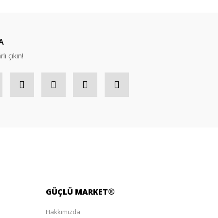
A
lı çıkın!
GÜÇLÜ
MARKET
®
Hakkımızda