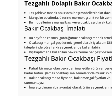
Tezgahlı Dolaplı Bakır Ocakb
Tezgahlı ve masalı bakır ocakbaşı modelleri bakır dav
Mangalın etrafında, üzerine mermer, granit vb. bir ze
Bu modellerimiz mangalbaşı veya ocak başı olarak kullan
Bakır Ocakbaşı İmalatı
Bu sayfada resmini gördüğünüz ocakbaşı modeli örnek
Ocakbaşı mangal çeşitlerimiz genel olarak iç aksam DKP
taleplerinde göre farklı seçenekler de kullanılabilir,
Dış kaplamada kullanılan bakır üzerine her çeşit desen işle
Tezgahlı Bakır Ocakbaşı Fiyatl
Pahalı bir metal olan bakırdan imal edilen ürünler gen
kadar bütün işlemeli ocakbaşı malzemelerinde mümkün ola
Bakır ocakbaşı masa fiyatları, bakır mangal fiyatları v
sunmaktayız.
İmalatçı olmanın bir avantajı olarak ürün seçeneklerini
Bu ürünün fiyat bilgisi, resim, ürün açıklamalarında ve diğ
Görüş ve önerileriniz için teşekkür ederiz.