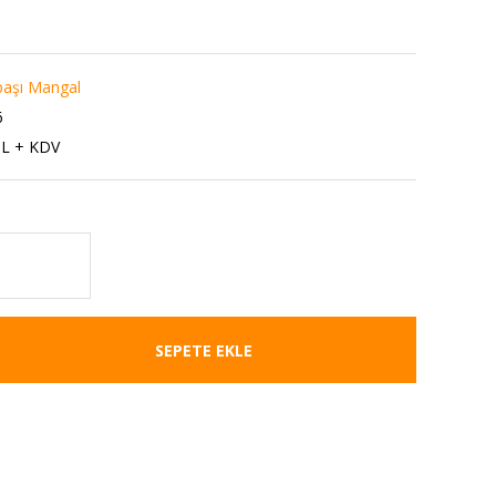
başı Mangal
6
TL + KDV
SEPETE EKLE