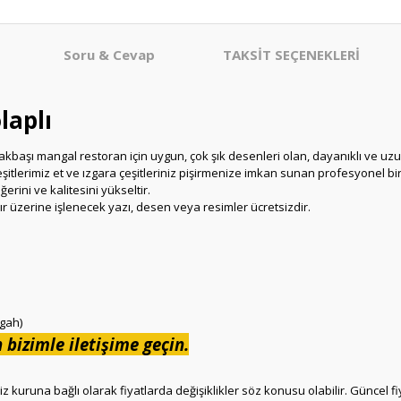
Soru & Cevap
TAKSİT SEÇENEKLERİ
laplı
akbaşı mangal restoran için uygun, çok şık desenleri olan, dayanıklı ve uz
şitlerimiz et ve ızgara çeşitleriniz pişirmenize imkan sunan profesyonel bir
erini ve kalitesini yükseltir.
 üzerine işlenecek yazı, desen veya resimler ücretsizdir.
gah)
n bizimle iletişime geçin.
kuruna bağlı olarak fiyatlarda değişiklikler söz konusu olabilir. Güncel fiya