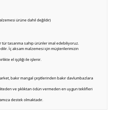
lzemesi ürüne dahil değildir)
 tür tasarıma sahip ürünler imal edebiliyoruz.
ilir. İç aksam malzemesi için müşterilerimizin
te el işçiliği ile işlenir.
arket, bakır mangal çeşitlerinden bakır davlumbazlara
aliteden ve şıklıktan ödün vermeden en uygun teklifleri
ikamıza destek olmaktadır.
ıza iletebilirsiniz.