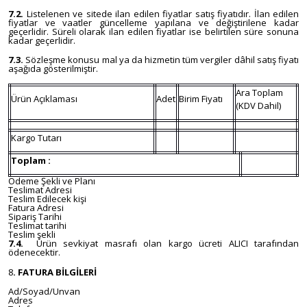
7.2.
Listelenen ve sitede ilan edilen fiyatlar satış fiyatıdır. İlan edilen
fiyatlar ve vaatler güncelleme yapılana ve değiştirilene kadar
geçerlidir. Süreli olarak ilan edilen fiyatlar ise belirtilen süre sonuna
kadar geçerlidir.
7.3.
Sözleşme konusu mal ya da hizmetin tüm vergiler dâhil satış fiyatı
aşağıda gösterilmiştir.
Ara Toplam
Ürün Açıklaması
Adet
Birim Fiyatı
(KDV Dahil)
Kargo Tutarı
Toplam :
Ödeme Şekli ve Planı
Teslimat Adresi
Teslim Edilecek kişi
Fatura Adresi
Sipariş Tarihi
Teslimat tarihi
Teslim şekli
7.4.
Ürün sevkiyat masrafı olan kargo ücreti ALICI tarafından
ödenecektir.
8
. FATURA BİLGİLERİ
Ad/Soyad/Unvan
Adres