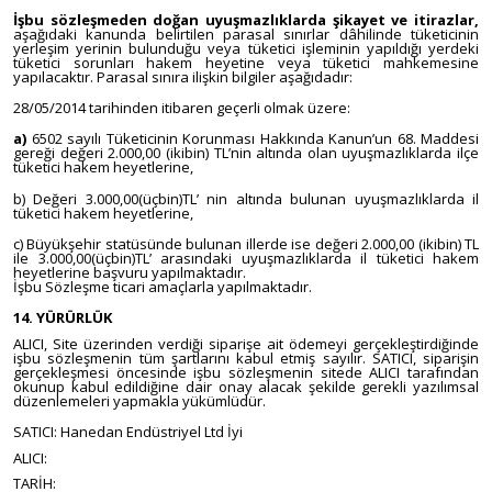
İşbu sözleşmeden doğan uyuşmazlıklarda şikayet ve itirazlar,
aşağıdaki kanunda belirtilen parasal sınırlar dâhilinde tüketicinin
yerleşim yerinin bulunduğu veya tüketici işleminin yapıldığı yerdeki
tüketici sorunları hakem heyetine veya tüketici mahkemesine
yapılacaktır. Parasal sınıra ilişkin bilgiler aşağıdadır:
28/05/2014 tarihinden itibaren geçerli olmak üzere:
a)
6502 sayılı Tüketicinin Korunması Hakkında Kanun’un 68. Maddesi
gereği değeri 2.000,00 (ikibin) TL’nin altında olan uyuşmazlıklarda ilçe
tüketici hakem heyetlerine,
b) Değeri 3.000,00(üçbin)TL’ nin altında bulunan uyuşmazlıklarda il
tüketici hakem heyetlerine,
c) Büyükşehir statüsünde bulunan illerde ise değeri 2.000,00 (ikibin) TL
ile 3.000,00(üçbin)TL’ arasındaki uyuşmazlıklarda il tüketici hakem
heyetlerine başvuru yapılmaktadır.
İşbu Sözleşme ticari amaçlarla yapılmaktadır.
14. YÜRÜRLÜK
ALICI, Site üzerinden verdiği siparişe ait ödemeyi gerçekleştirdiğinde
işbu sözleşmenin tüm şartlarını kabul etmiş sayılır. SATICI, siparişin
gerçekleşmesi öncesinde işbu sözleşmenin sitede ALICI tarafından
okunup kabul edildiğine dair onay alacak şekilde gerekli yazılımsal
düzenlemeleri yapmakla yükümlüdür.
SATICI: Hanedan Endüstriyel Ltd İyi
ALICI:
TARİH: