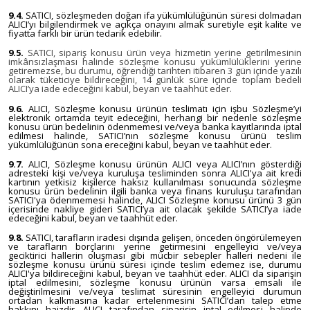
9.4.
SATICI, sözleşmeden doğan ifa yükümlülüğünün süresi dolmadan
ALICI’yı bilgilendirmek ve açıkça onayını almak suretiyle eşit kalite ve
fiyatta farklı bir ürün tedarik edebilir.
9.5.
SATICI, sipariş konusu ürün veya hizmetin yerine getirilmesinin
imkânsızlaşması halinde sözleşme konusu yükümlülüklerini yerine
getiremezse, bu durumu, öğrendiği tarihten itibaren 3 gün içinde yazılı
olarak tüketiciye bildireceğini, 14 günlük süre içinde toplam bedeli
ALICI’ya iade edeceğini kabul, beyan ve taahhüt eder.
9.6.
ALICI, Sözleşme konusu ürünün teslimatı için işbu Sözleşme’yi
elektronik ortamda teyit edeceğini, herhangi bir nedenle sözleşme
konusu ürün bedelinin ödenmemesi ve/veya banka kayıtlarında iptal
edilmesi halinde, SATICI’nın sözleşme konusu ürünü teslim
yükümlülüğünün sona ereceğini kabul, beyan ve taahhüt eder.
9.7.
ALICI, Sözleşme konusu ürünün ALICI veya ALICI’nın gösterdiği
adresteki kişi ve/veya kuruluşa tesliminden sonra ALICI'ya ait kredi
kartının yetkisiz kişilerce haksız kullanılması sonucunda sözleşme
konusu ürün bedelinin ilgili banka veya finans kuruluşu tarafından
SATICI'ya ödenmemesi halinde, ALICI Sözleşme konusu ürünü 3 gün
içerisinde nakliye gideri SATICI’ya ait olacak şekilde SATICI’ya iade
edeceğini kabul, beyan ve taahhüt eder.
9.8.
SATICI, tarafların iradesi dışında gelişen, önceden öngörülemeyen
ve tarafların borçlarını yerine getirmesini engelleyici ve/veya
geciktirici hallerin oluşması gibi mücbir sebepler halleri nedeni ile
sözleşme konusu ürünü süresi içinde teslim edemez ise, durumu
ALICI'ya bildireceğini kabul, beyan ve taahhüt eder. ALICI da siparişin
iptal edilmesini, sözleşme konusu ürünün varsa emsali ile
değiştirilmesini ve/veya teslimat süresinin engelleyici durumun
ortadan kalkmasına kadar ertelenmesini SATICI’dan talep etme
hakkını haizdir. ALICI tarafından siparişin iptal edilmesi halinde