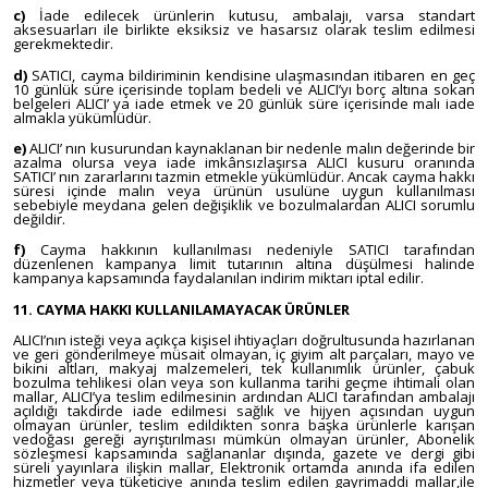
c)
İade edilecek ürünlerin kutusu, ambalajı, varsa standart
aksesuarları ile birlikte eksiksiz ve hasarsız olarak teslim edilmesi
gerekmektedir.
d)
SATICI, cayma bildiriminin kendisine ulaşmasından itibaren en geç
10 günlük süre içerisinde toplam bedeli ve ALICI’yı borç altına sokan
belgeleri ALICI’ ya iade etmek ve 20 günlük süre içerisinde malı iade
almakla yükümlüdür.
e)
ALICI’ nın kusurundan kaynaklanan bir nedenle malın değerinde bir
azalma olursa veya iade imkânsızlaşırsa ALICI kusuru oranında
SATICI’ nın zararlarını tazmin etmekle yükümlüdür. Ancak cayma hakkı
süresi içinde malın veya ürünün usulüne uygun kullanılması
sebebiyle meydana gelen değişiklik ve bozulmalardan ALICI sorumlu
değildir.
f)
Cayma hakkının kullanılması nedeniyle SATICI tarafından
düzenlenen kampanya limit tutarının altına düşülmesi halinde
kampanya kapsamında faydalanılan indirim miktarı iptal edilir.
11. CAYMA HAKKI KULLANILAMAYACAK ÜRÜNLER
ALICI’nın isteği veya açıkça kişisel ihtiyaçları doğrultusunda hazırlanan
ve geri gönderilmeye müsait olmayan, iç giyim alt parçaları, mayo ve
bikini altları, makyaj malzemeleri, tek kullanımlık ürünler, çabuk
bozulma tehlikesi olan veya son kullanma tarihi geçme ihtimali olan
mallar, ALICI’ya teslim edilmesinin ardından ALICI tarafından ambalajı
açıldığı takdirde iade edilmesi sağlık ve hijyen açısından uygun
olmayan ürünler, teslim edildikten sonra başka ürünlerle karışan
vedoğası gereği ayrıştırılması mümkün olmayan ürünler, Abonelik
sözleşmesi kapsamında sağlananlar dışında, gazete ve dergi gibi
süreli yayınlara ilişkin mallar, Elektronik ortamda anında ifa edilen
hizmetler veya tüketiciye anında teslim edilen gayrimaddi mallar,ile