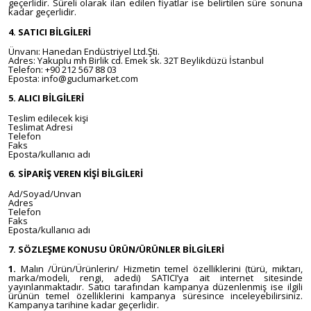
geçerlidir. Süreli olarak ilan edilen fiyatlar ise belirtilen süre sonuna
kadar geçerlidir.
4. SATICI BİLGİLERİ
Ünvanı: Hanedan Endüstriyel Ltd.Şti.
Adres: Yakuplu mh Birlik cd. Emek sk. 32T Beylikdüzü İstanbul
Telefon: +90 212 567 88 03
Eposta: info@guclumarket.com
5. ALICI BİLGİLERİ
Teslim edilecek kişi
Teslimat Adresi
Telefon
Faks
Eposta/kullanıcı adı
6. SİPARİŞ VEREN KİŞİ BİLGİLERİ
Ad/Soyad/Unvan
Adres
Telefon
Faks
Eposta/kullanıcı adı
7. SÖZLEŞME KONUSU ÜRÜN/ÜRÜNLER BİLGİLERİ
1.
Malın /Ürün/Ürünlerin/ Hizmetin temel özelliklerini (türü, miktarı,
marka/modeli, rengi, adedi) SATICI’ya ait internet sitesinde
yayınlanmaktadır. Satıcı tarafından kampanya düzenlenmiş ise ilgili
ürünün temel özelliklerini kampanya süresince inceleyebilirsiniz.
Kampanya tarihine kadar geçerlidir.