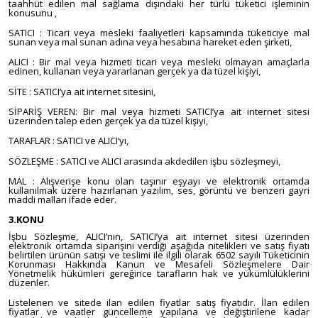
taahhüt edilen mal sağlama dışındaki her türlü tüketici işleminin
konusunu ,
SATICI : Ticari veya mesleki faaliyetleri kapsamında tüketiciye mal
sunan veya mal sunan adına veya hesabına hareket eden şirketi,
ALICI : Bir mal veya hizmeti ticari veya mesleki olmayan amaçlarla
edinen, kullanan veya yararlanan gerçek ya da tüzel kişiyi,
SİTE : SATICI’ya ait internet sitesini,
SİPARİŞ VEREN: Bir mal veya hizmeti SATICI’ya ait internet sitesi
üzerinden talep eden gerçek ya da tüzel kişiyi,
TARAFLAR : SATICI ve ALICI’yı,
SÖZLEŞME : SATICI ve ALICI arasında akdedilen işbu sözleşmeyi,
MAL : Alışverişe konu olan taşınır eşyayı ve elektronik ortamda
kullanılmak üzere hazırlanan yazılım, ses, görüntü ve benzeri gayri
maddi malları ifade eder.
3.KONU
İşbu Sözleşme, ALICI’nın, SATICI’ya ait internet sitesi üzerinden
elektronik ortamda siparişini verdiği aşağıda nitelikleri ve satış fiyatı
belirtilen ürünün satışı ve teslimi ile ilgili olarak 6502 sayılı Tüketicinin
Korunması Hakkında Kanun ve Mesafeli Sözleşmelere Dair
Yönetmelik hükümleri gereğince tarafların hak ve yükümlülüklerini
düzenler.
Listelenen ve sitede ilan edilen fiyatlar satış fiyatıdır. İlan edilen
fiyatlar ve vaatler güncelleme yapılana ve değiştirilene kadar