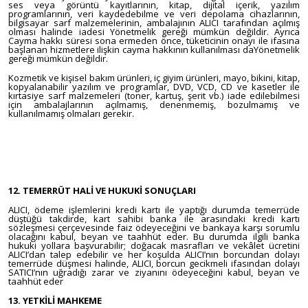
ses veya görüntü kayıtlarının, kitap, dijital içerik, yazılım
programlarının, veri kaydedebilme ve veri depolama cihazlarının,
bilgisayar sarf malzemelerinin, ambalajının ALICI tarafından açılmış
olması halinde iadesi Yönetmelik gereği mümkün değildir. Ayrıca
Cayma hakkı süresi sona ermeden önce, tüketicinin onayı ile ifasına
başlanan hizmetlere ilişkin cayma hakkının kullanılması daYönetmelik
gereği mümkün değildir.
Kozmetik ve kişisel bakım ürünleri, iç giyim ürünleri, mayo, bikini, kitap,
kopyalanabilir yazılım ve programlar, DVD, VCD, CD ve kasetler ile
kırtasiye sarf malzemeleri (toner, kartuş, şerit vb.) iade edilebilmesi
için ambalajlarının açılmamış, denenmemiş, bozulmamış ve
kullanılmamış olmaları gerekir.
12. TEMERRÜT HALİ VE HUKUKİ SONUÇLARI
ALICI, ödeme işlemlerini kredi kartı ile yaptığı durumda temerrüde
düştüğü takdirde, kart sahibi banka ile arasındaki kredi kartı
sözleşmesi çerçevesinde faiz ödeyeceğini ve bankaya karşı sorumlu
olacağını kabul, beyan ve taahhüt eder. Bu durumda ilgili banka
hukuki yollara başvurabilir; doğacak masrafları ve vekâlet ücretini
ALICI’dan talep edebilir ve her koşulda ALICI’nın borcundan dolayı
temerrüde düşmesi halinde, ALICI, borcun gecikmeli ifasından dolayı
SATICI’nın uğradığı zarar ve ziyanını ödeyeceğini kabul, beyan ve
taahhüt eder
13. YETKİLİ MAHKEME