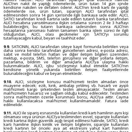
ALICI’nın nakit ile yaptığı ödemelerde, ürün tutarı 14 gün içinde
kendisine nakden ve defaten ödenir. ALICI’nın kredi kartı ile yaptığı
ödemelerde ise, ürün tutarı, siparişin ALICI tarafından iptal
edilmesinden sonra 14 gün içerisinde ilgili bankaya iade edilir. ALICI,
SATICI tarafından kredi kartına iade edilen tutarın banka tarafından
ALICI hesabına yansıtılmasına ilişkin ortalama sürecin 2 ile 3 haftayı
bulabileceğini, bu tutarın bankaya iadesinden sonra ALICI’nın
hesaplarına yansıması halinin tamamen banka işlem süreci ile ilgili
olduğundan, ALICI, olası gecikmeler için SATICI’yı sorumlu
tutamayacağını kabul, beyan ve taahhüt eder.
9.9.
SATICININ, ALICI tarafından siteye kayıt formunda belirtilen veya
daha sonra kendisi tarafından güncellenen adresi, e-posta adresi,
sabit ve mobil telefon hatları ve diğer iletişim bilgileri üzerinden
mektup, e-posta, SMS, telefon görüşmesi ve diğer yollarla iletişim,
pazarlama, bildirim ve diğer amaçlarla ALICI’ya ulaşma hakkı
bulunmaktadır. ALICI, işbu sözleşmeyi kabul etmekle SATICI’nın
kendisine yönelik yukarıda belirtilen iletişim faaliyetlerinde
bulunabileceğini kabul ve beyan etmektedir.
9.10.
ALICI, sözleşme konusu mal/hizmeti teslim almadan önce
muayene edecek; ezik, kırık, ambalajı yırtılmış vb. hasarlı ve ayıplı
mal/hizmeti kargo şirketinden teslim almayacaktır. Teslim alınan
mal/hizmetin hasarsız ve sağlam olduğu kabul edilecektir. Teslimden
sonra mal/hizmetin özenle korunması borcu, ALICI’ya aittir. Cayma
hakkı kullanılacaksa mal/hizmet kullanılmamalıdır. Fatura iade
edilmelidir.
9.11.
ALICI ile sipariş esnasında kullanılan kredi kartı hamilinin aynı kişi
olmaması veya ürünün ALICI’ya tesliminden evvel, siparişte kullanılan
kredi kartına ilişkin güvenlik açığı tespit edilmesi halinde, SATICI, kredi
kartı hamiline ilişkin kimlik ve iletişim bilgilerini, siparişte kullanılan
kredi kartının bir önceki aya ait ekstresini yahut kart hamilinin