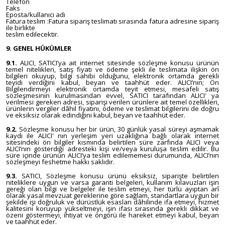
Telefon
Faks
Eposta/kullanıcı adı
Fatura teslim :Fatura sipariş teslimatı sırasında fatura adresine sipariş
ile birlikte
teslim edilecektir.
9. GENEL HÜKÜMLER
9.1.
ALICI, SATICI’ya ait internet sitesinde sözleşme konusu ürünün
temel nitelikleri, satış fiyatı ve ödeme şekli ile teslimata ilişkin ön
bilgileri okuyup, bilgi sahibi olduğunu, elektronik ortamda gerekli
teyidi verdiğini kabul, beyan ve taahhüt eder. ALICI’nın; Ön
Bilgilendirmeyi elektronik ortamda teyit etmesi, mesafeli satış
sözleşmesinin kurulmasından evvel, SATICI tarafından ALICI' ya
verilmesi gereken adresi, siparişi verilen ürünlere ait temel özellikleri,
ürünlerin vergiler dâhil fiyatını, ödeme ve teslimat bilgilerini de doğru
ve eksiksiz olarak edindiğini kabul, beyan ve taahhüt eder.
9.2.
Sözleşme konusu her bir ürün, 30 günlük yasal süreyi aşmamak
kaydı ile ALICI' nın yerleşim yeri uzaklığına bağlı olarak internet
sitesindeki ön bilgiler kısmında belirtilen süre zarfında ALICI veya
ALICI’nın gösterdiği adresteki kişi ve/veya kuruluşa teslim edilir. Bu
süre içinde ürünün ALICI’ya teslim edilememesi durumunda, ALICI’nın
sözleşmeyi feshetme hakkı saklıdır.
9.3.
SATICI, Sözleşme konusu ürünü eksiksiz, siparişte belirtilen
niteliklere uygun ve varsa garanti belgeleri, kullanım kılavuzları işin
gereği olan bilgi ve belgeler ile teslim etmeyi, her türlü ayıptan arî
olarak yasal mevzuat gereklerine göre sağlam, standartlara uygun bir
şekilde işi doğruluk ve dürüstlük esasları dâhilinde ifa etmeyi, hizmet
kalitesini koruyup yükseltmeyi, işin ifası sırasında gerekli dikkat ve
özeni göstermeyi, ihtiyat ve öngörü ile hareket etmeyi kabul, beyan
ve taahhüt eder.