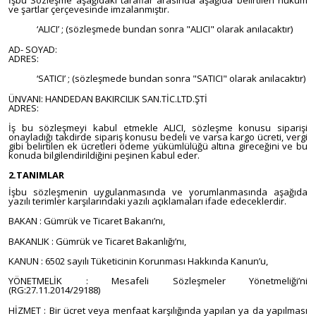
İşbu Sözleşme aşağıdaki taraflar arasında aşağıda belirtilen hüküm
ve şartlar çerçevesinde imzalanmıştır.
‘ALICI’ ; (sözleşmede bundan sonra "ALICI" olarak anılacaktır)
AD- SOYAD:
ADRES:
‘SATICI’ ; (sözleşmede bundan sonra "SATICI" olarak anılacaktır)
ÜNVANI: HANDEDAN BAKIRCILIK SAN.TİC.LTD.ŞTİ
ADRES:
İş bu sözleşmeyi kabul etmekle ALICI, sözleşme konusu siparişi
onayladığı takdirde sipariş konusu bedeli ve varsa kargo ücreti, vergi
gibi belirtilen ek ücretleri ödeme yükümlülüğü altına gireceğini ve bu
konuda bilgilendirildiğini peşinen kabul eder.
2.TANIMLAR
İşbu sözleşmenin uygulanmasında ve yorumlanmasında aşağıda
yazılı terimler karşılarındaki yazılı açıklamaları ifade edeceklerdir.
BAKAN : Gümrük ve Ticaret Bakanı’nı,
BAKANLIK : Gümrük ve Ticaret Bakanlığı’nı,
KANUN : 6502 sayılı Tüketicinin Korunması Hakkında Kanun’u,
YÖNETMELİK : Mesafeli Sözleşmeler Yönetmeliği’ni
(RG:27.11.2014/29188)
HİZMET : Bir ücret veya menfaat karşılığında yapılan ya da yapılması