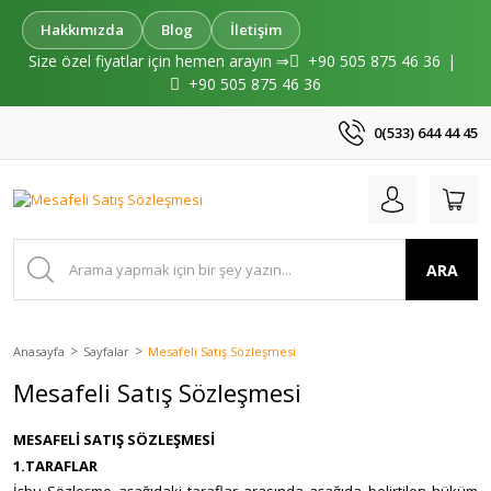
Hakkımızda
Blog
İletişim
Size özel fiyatlar için hemen arayın ⇒
+90 505 875 46 36
|
+90 505 875 46 36
0(533) 644 44 45
ARA
Anasayfa
Sayfalar
Mesafeli Satış Sözleşmesi
Mesafeli Satış Sözleşmesi
MESAFELİ SATIŞ SÖZLEŞMESİ
1.TARAFLAR