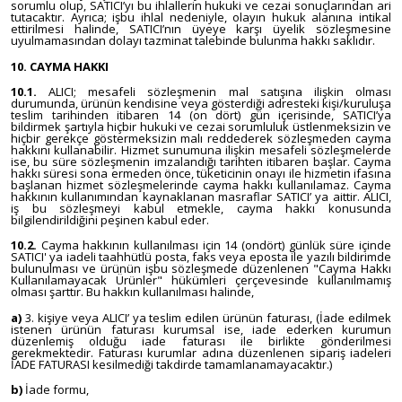
sorumlu olup, SATICI’yı bu ihlallerin hukuki ve cezai sonuçlarından ari
tutacaktır. Ayrıca; işbu ihlal nedeniyle, olayın hukuk alanına intikal
ettirilmesi halinde, SATICI’nın üyeye karşı üyelik sözleşmesine
uyulmamasından dolayı tazminat talebinde bulunma hakkı saklıdır.
10. CAYMA HAKKI
10.1.
ALICI; mesafeli sözleşmenin mal satışına ilişkin olması
durumunda, ürünün kendisine veya gösterdiği adresteki kişi/kuruluşa
teslim tarihinden itibaren 14 (on dört) gün içerisinde, SATICI’ya
bildirmek şartıyla hiçbir hukuki ve cezai sorumluluk üstlenmeksizin ve
hiçbir gerekçe göstermeksizin malı reddederek sözleşmeden cayma
hakkını kullanabilir. Hizmet sunumuna ilişkin mesafeli sözleşmelerde
ise, bu süre sözleşmenin imzalandığı tarihten itibaren başlar. Cayma
hakkı süresi sona ermeden önce, tüketicinin onayı ile hizmetin ifasına
başlanan hizmet sözleşmelerinde cayma hakkı kullanılamaz. Cayma
hakkının kullanımından kaynaklanan masraflar SATICI’ ya aittir. ALICI,
iş bu sözleşmeyi kabul etmekle, cayma hakkı konusunda
bilgilendirildiğini peşinen kabul eder.
10.2.
Cayma hakkının kullanılması için 14 (ondört) günlük süre içinde
SATICI' ya iadeli taahhütlü posta, faks veya eposta ile yazılı bildirimde
bulunulması ve ürünün işbu sözleşmede düzenlenen "Cayma Hakkı
Kullanılamayacak Ürünler" hükümleri çerçevesinde kullanılmamış
olması şarttır. Bu hakkın kullanılması halinde,
a)
3. kişiye veya ALICI’ ya teslim edilen ürünün faturası, (İade edilmek
istenen ürünün faturası kurumsal ise, iade ederken kurumun
düzenlemiş olduğu iade faturası ile birlikte gönderilmesi
gerekmektedir. Faturası kurumlar adına düzenlenen sipariş iadeleri
İADE FATURASI kesilmediği takdirde tamamlanamayacaktır.)
b)
İade formu,