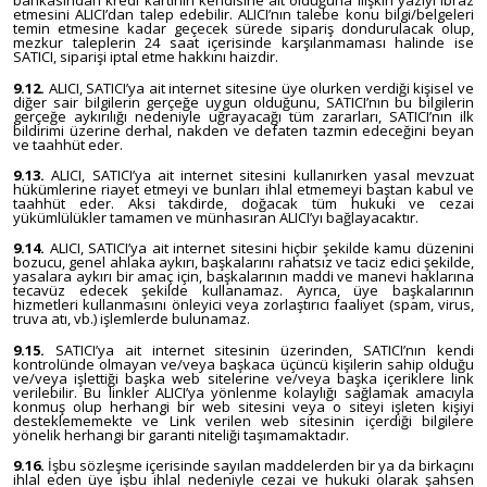
bankasından kredi kartının kendisine ait olduğuna ilişkin yazıyı ibraz
etmesini ALICI’dan talep edebilir. ALICI’nın talebe konu bilgi/belgeleri
temin etmesine kadar geçecek sürede sipariş dondurulacak olup,
mezkur taleplerin 24 saat içerisinde karşılanmaması halinde ise
SATICI, siparişi iptal etme hakkını haizdir.
9.12.
ALICI, SATICI’ya ait internet sitesine üye olurken verdiği kişisel ve
diğer sair bilgilerin gerçeğe uygun olduğunu, SATICI’nın bu bilgilerin
gerçeğe aykırılığı nedeniyle uğrayacağı tüm zararları, SATICI’nın ilk
bildirimi üzerine derhal, nakden ve defaten tazmin edeceğini beyan
ve taahhüt eder.
9.13.
ALICI, SATICI’ya ait internet sitesini kullanırken yasal mevzuat
hükümlerine riayet etmeyi ve bunları ihlal etmemeyi baştan kabul ve
taahhüt eder. Aksi takdirde, doğacak tüm hukuki ve cezai
yükümlülükler tamamen ve münhasıran ALICI’yı bağlayacaktır.
9.14.
ALICI, SATICI’ya ait internet sitesini hiçbir şekilde kamu düzenini
bozucu, genel ahlaka aykırı, başkalarını rahatsız ve taciz edici şekilde,
yasalara aykırı bir amaç için, başkalarının maddi ve manevi haklarına
tecavüz edecek şekilde kullanamaz. Ayrıca, üye başkalarının
hizmetleri kullanmasını önleyici veya zorlaştırıcı faaliyet (spam, virus,
truva atı, vb.) işlemlerde bulunamaz.
9.15.
SATICI’ya ait internet sitesinin üzerinden, SATICI’nın kendi
kontrolünde olmayan ve/veya başkaca üçüncü kişilerin sahip olduğu
ve/veya işlettiği başka web sitelerine ve/veya başka içeriklere link
verilebilir. Bu linkler ALICI’ya yönlenme kolaylığı sağlamak amacıyla
konmuş olup herhangi bir web sitesini veya o siteyi işleten kişiyi
desteklememekte ve Link verilen web sitesinin içerdiği bilgilere
yönelik herhangi bir garanti niteliği taşımamaktadır.
9.16.
İşbu sözleşme içerisinde sayılan maddelerden bir ya da birkaçını
ihlal eden üye işbu ihlal nedeniyle cezai ve hukuki olarak şahsen