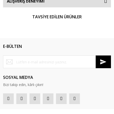
ALIŞVERİŞ DENEYİMİ
TAVSİYE EDİLEN ÜRÜNLER
E-BÜLTEN
SOSYAL MEDYA
Bizi takip edin, kârlı çıkın!
Hanedan Bakırcılık
Ocakbaşı Mangal & Et Teşhir Dolabı
174.000,00 TL