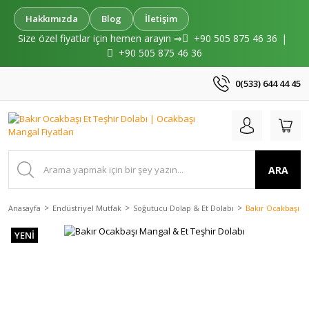
Hakkımızda
Blog
İletişim
Size özel fiyatlar için hemen arayın ⇒
+90 505 875 46 36
|
+90 505 875 46 36
0(533) 644 44 45
ARA
Anasayfa
Endüstriyel Mutfak
Soğutucu Dolap & Et Dolabı
Bakır Ocakbaşı M
YENİ