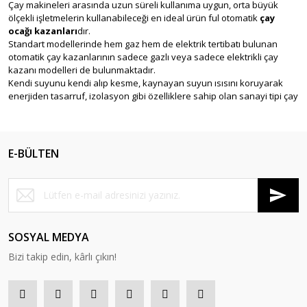
Çay makineleri arasında uzun süreli kullanıma uygun, orta büyük
ölçekli işletmelerin kullanabileceği en ideal ürün ful otomatik
çay
ocağı kazanları
dır.
Standart modellerinde hem gaz hem de elektrik tertibatı bulunan
otomatik çay kazanlarının sadece gazlı veya sadece elektrikli çay
kazanı modelleri de bulunmaktadır.
Kendi suyunu kendi alıp kesme, kaynayan suyun ısısını koruyarak
enerjiden tasarruf, izolasyon gibi özelliklere sahip olan sanayi tipi çay
kazanlarında su arıtma cihazı ve kahve pişirme bölmesi de bulunur.
Çay kazanlarının tamamında kolayca açılıp çıkartılabilen üst kapak
mevcuttur. Bu sayede pratik çay kazanı temizliği yapılır.
Çay kazanı
imalatında iç kazan malzemesi olarak 304 kalite
E-BÜLTEN
paslanmaz krom kullanılmakta olup, talep edilirse bakır iç kazan da
sipariş edilebilir.
Dış kaplama malzemesi ise tavlı bakır, galvaniz veya paslanmaz krom
gibi alternatifler içerir.
Çeşitli ebat ve tasarımlara sahip alternatif bir çok modeli bulunan
çay
ocakları
ihtiyaçlarınızın tamamını karşılayacak düzeydedir.
SOSYAL MEDYA
Çay Kazanı Çeşitleri
Bizi takip edin, kârlı çıkın!
Dış yüzey malzemesine göre
:
Bakır çay kazanları
: Dış yüzeyi %99 tavlanmış bakırdan imal
edilir. Bu dış yüzey üzerine her tür desen (yazı, şirket logosu