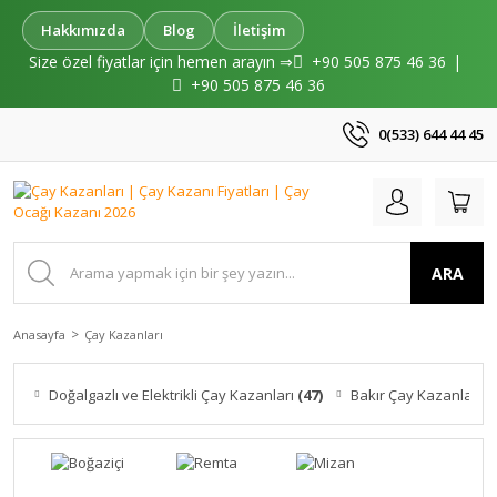
Hakkımızda
Blog
İletişim
Size özel fiyatlar için hemen arayın ⇒
+90 505 875 46 36
|
+90 505 875 46 36
0(533) 644 44 45
ARA
Anasayfa
Çay Kazanları
Doğalgazlı ve Elektrikli Çay Kazanları
(47)
Bakır Çay Kazanları
(