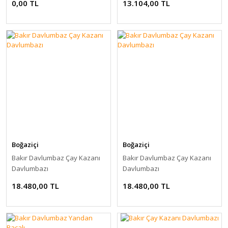
0,00 TL
13.104,00 TL
Boğaziçi
Boğaziçi
Bakır Davlumbaz Çay Kazanı
Bakır Davlumbaz Çay Kazanı
Davlumbazı
Davlumbazı
18.480,00 TL
18.480,00 TL