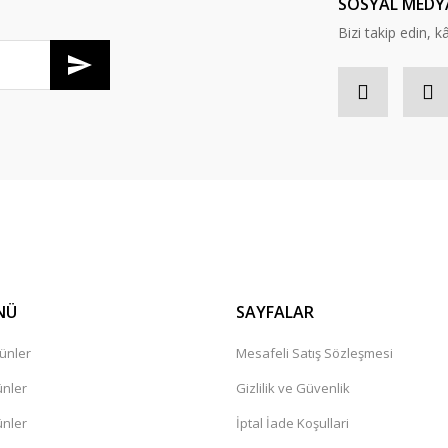
SOSYAL MEDY
Bizi takip edin, kâr
Gönder
NÜ
SAYFALAR
ünler
Mesafeli Satış Sözleşmesi
ünler
Gizlilik ve Güvenlik
ünler
İptal İade Koşullari