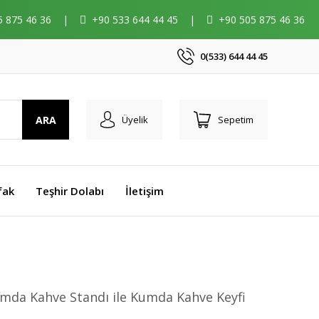
5 875 46 36
|
+90 533 644 44 45
|
+90 505 875 46 36
0(533) 644 44 45
ARA
Üyelik
Sepetim
fak
Teşhir Dolabı
İletişim
Kumda Kahve Standı ile Kumda Kahve Keyfi