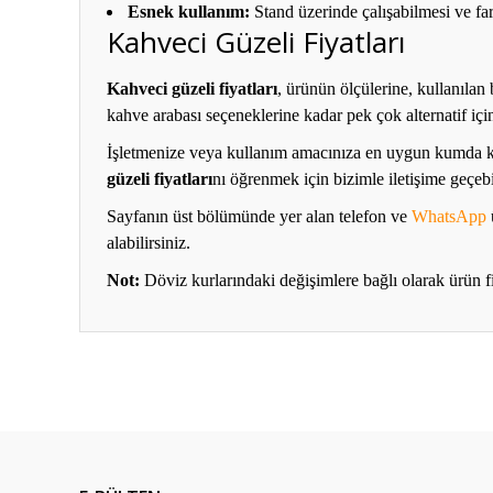
Esnek kullanım:
Stand üzerinde çalışabilmesi ve fa
Kahveci Güzeli Fiyatları
Kahveci güzeli fiyatları
, ürünün ölçülerine, kullanıla
kahve arabası seçeneklerine kadar pek çok alternatif için
İşletmenize veya kullanım amacınıza en uygun kumda ka
güzeli fiyatları
nı öğrenmek için bizimle iletişime geçebil
Sayfanın üst bölümünde yer alan telefon ve
WhatsApp
alabilirsiniz.
Not:
Döviz kurlarındaki değişimlere bağlı olarak ürün f
Bu ürünün fiyat bilgisi, resim, ürün açıklamalarında ve diğ
Görüş ve önerileriniz için teşekkür ederiz.
Ürün resmi kalitesiz, bozuk veya görüntülenemiyor.
Ürün açıklamasında eksik bilgiler bulunuyor.