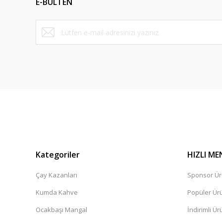
E-BÜLTEN
Ürün bilgilerinde hatalar bulunuyor.
Ürün fiyatı diğer sitelerden daha pahalı.
Bu ürüne benzer farklı alternatifler olmalı.
Kategoriler
HIZLI ME
Çay Kazanları
Sponsor Ür
Kumda Kahve
Popüler Ür
Ocakbaşı Mangal
İndirimli Ür