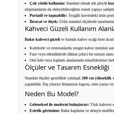
Çok yönlü kullanım:
Standart olarak tek pleytli
ku
ekipmanlarını da ekleyebileceğiniz esnek yapıya sahiptir
Portatif ve taşınabilir:
Tezgâh üzerindeki ürün portat
İhracat ve ölçek:
Ürün standart ölçülerde tasarlanmış
Kahveci Güzeli Kullanım Alanl
Bakır kahveci güzeli
ve kumda kahve ocağı hem ticari
Kafelerde ve restoranlarda zengin kahve menüsü su
Fuar veya etkinliklerde dikkat çekici bir sunum alan
Otel lobi veya toplantı alanlarında misafirlerinize fa
Ölçüler ve Tasarım Esnekliği
Standart ölçüler genellikle yaklaşık
200 cm yükseklik
yapılabilir. Dış yüzeye firmanızın logosu, isim yazısı vey
Neden Bu Model?
Geleneksel ile moderni buluşturur:
Türk kahvesi su
Estetik görünüm:
Bakır kaplama ve detaylı motiflerl