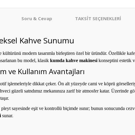
Soru & Cevap
TAKSİT SEÇENEKLERİ
eneksel Kahve Sunumu
 kültürünü modern tasarımla birleştiren özel bir üründür. Özellikle kafe,
asarlanan bu model, klasik
kumda kahve makinesi
konseptini estetik v
m ve Kullanım Avantajları
if işlemeleriyle dikkat çeker. Ön alt yüzeyde cami ve köprü görselleriy
 kahveci güzeli satndımız mekanınıza zarif bir atmosfer katar. Üzerinde 
aşır.
pleyt sayesinde eşit ve kontrollü biçimde ısınır; bunun sonucunda cezv
i
sunar.