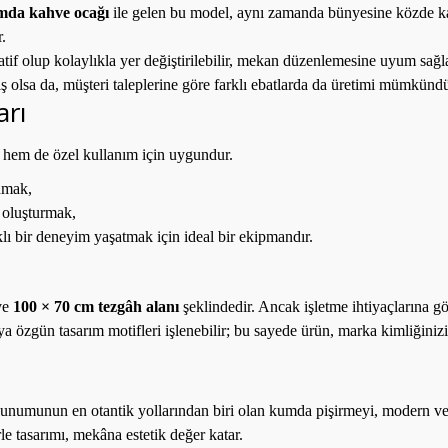
mda kahve ocağı
ile gelen bu model, aynı zamanda bünyesine közde ka
.
if olup kolaylıkla yer değiştirilebilir, mekan düzenlemesine uyum sağla
 olsa da, müşteri taleplerine göre farklı ebatlarda da üretimi mümkündü
arı
 hem de özel kullanım için uygundur.
nmak,
ı oluşturmak,
rklı bir deneyim yaşatmak için ideal bir ekipmandır.
ve
100 × 70 cm tezgâh alanı
şeklindedir. Ancak işletme ihtiyaçlarına 
a özgün tasarım motifleri işlenebilir; bu sayede ürün, marka kimliğinizi d
numunun en otantik yollarından biri olan kumda pişirmeyi, modern ve da
e tasarımı, mekâna estetik değer katar.