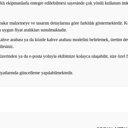
rklı ekipmanlarla entegre edilebilmesi sayesinde çok yönlü kullanım imk
n bakır malzemeye ve tasarım detaylarına göre farklılık göstermektedir
 uygun fiyat aralıkları sunulmaktadır.
hve arabası ya da közde kahve arabası modelini belirlemek, üretim det
irsiniz.
üzerinden ya da e-posta yoluyla ekibimize kolayca ulaşabilir, size özel f
iyatlarında güncelleme yapılabilmektedir.
er konularda yetersiz gördüğünüz noktaları öneri formunu kullanarak tarafım
Ürün hakkında henüz soru sorulmamış.
Bu ürüne ilk yorumu siz yapın!
Sitemize ilk yorumu siz yapın!
Deneyimini Paylaş
Yorum Yaz
Soru Sor