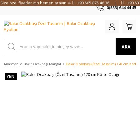
Size özel fiyatlar için hemen arayın ⇒
+90 505 875 46 36
|
+90 53
0(533) 644 44 45
ARA
Anasayfa
Bakır Ocakbaşı Mangal
Bakır Ocakbaşı (Özel Tasarım) 170 cm Köfte
YENİ