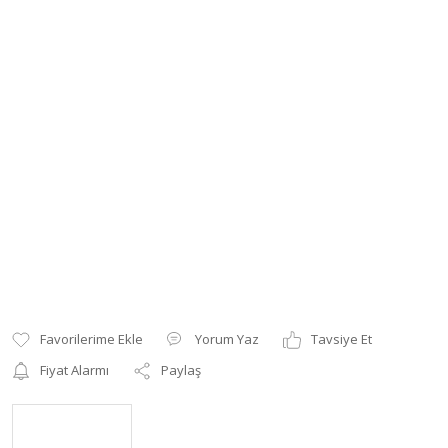
Yorum Yaz
Tavsiye Et
Fiyat Alarmı
Paylaş