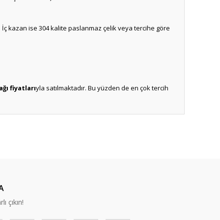
 İç kazan ise 304 kalite paslanmaz çelik veya tercihe göre
ağı fiyatları
yla satılmaktadır. Bu yüzden de en çok tercih
ıza iletebilirsiniz.
A
lı çıkın!