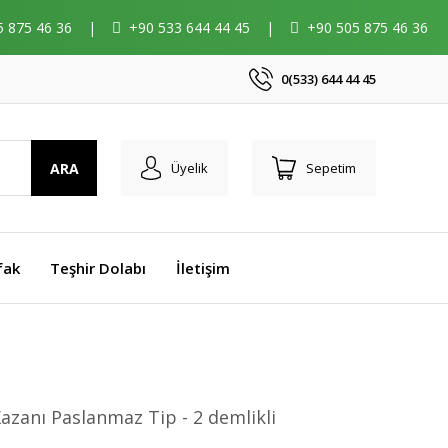
5 875 46 36
|
+90 533 644 44 45
|
+90 505 875 46 36
0(533) 644 44 45
ARA
Üyelik
Sepetim
fak
Teşhir Dolabı
İletişim
Kazanı Paslanmaz Tip - 2 demlikli