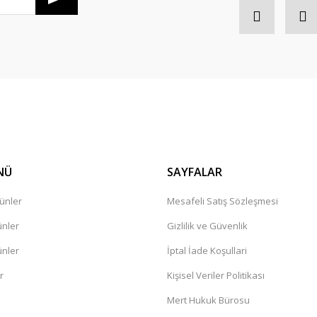
Gönder
NÜ
SAYFALAR
ünler
Mesafeli Satış Sözleşmesi
ünler
Gizlilik ve Güvenlik
ünler
İptal İade Koşullari
r
Kişisel Veriler Politikası
Mert Hukuk Bürosu