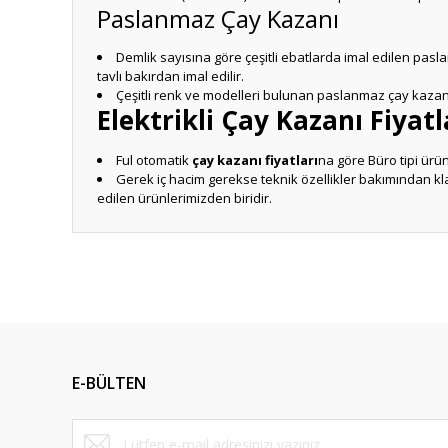
Paslanmaz Çay Kazanı
Demlik sayısına göre çeşitli ebatlarda imal edilen pasl
tavlı bakırdan imal edilir.
Çeşitli renk ve modelleri bulunan paslanmaz çay kazan
Elektrikli Çay Kazanı Fiyatl
Ful otomatik
çay kazanı fiyatları
na göre Büro tipi ürü
Gerek iç hacim gerekse teknik özellikler bakımından kl
edilen ürünlerimizden biridir.
Bu ürünün fiyat bilgisi, resim, ürün açıklamalarında ve diğ
Görüş ve önerileriniz için teşekkür ederiz.
Ürün resmi kalitesiz, bozuk veya görüntülenemiyor.
Ürün açıklamasında eksik bilgiler bulunuyor.
E-BÜLTEN
Ürün bilgilerinde hatalar bulunuyor.
Ürün fiyatı diğer sitelerden daha pahalı.
Bu ürüne benzer farklı alternatifler olmalı.