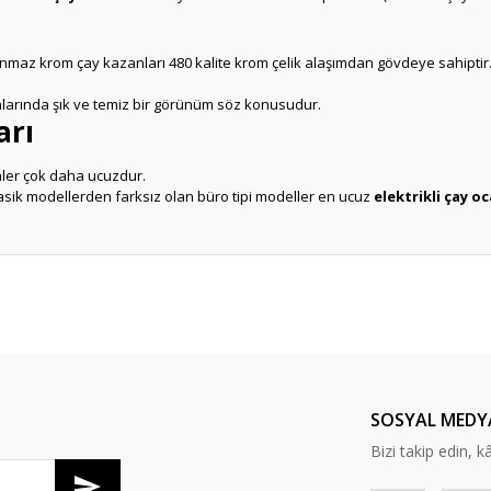
anmaz krom çay kazanları 480 kalite krom çelik alaşımdan gövdeye sahiptir.
larında şık ve temiz bir görünüm söz konusudur.
arı
nler çok daha ucuzdur.
asik modellerden farksız olan büro tipi modeller en ucuz
elektrikli çay oc
er konularda yetersiz gördüğünüz noktaları öneri formunu kullanarak tarafım
Ürün hakkında henüz soru sorulmamış.
Bu ürüne ilk yorumu siz yapın!
Sitemize ilk yorumu siz yapın!
Deneyimini Paylaş
Yorum Yaz
Soru Sor
SOSYAL MEDY
Bizi takip edin, kâr