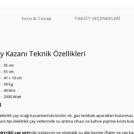
Soru & Cevap
TAKSİT SEÇENEKLERİ
ay Kazanı Teknik Özellikleri
:
35 cm
:
55 cm
:
41 + 10 cm
:
36 kg
:
40 litre
:
2000 Watt
ı
elektrikli çay ocağı kazanlarında brülör vb. gaz tertibatı aparatları bulunmaz.
üro tipi elektrikli çay setlerinde su arıtma cihazı ve kahve pişirme kısmı b
ektrikli çay seti
nde izolasyon ve otomatik su alıp kesme (flatör ve çay 