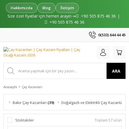
Hakkımızda
Blog
İletişim
Size özel fiyatlar için hemen arayın ⇒
+90 505 875 46 36
|
+90 505 875 46 36
0(533) 644 44 45
ARA
Anasayfa
Çay Kazanları
Bakır Çay Kazanları
(39)
Doğalgazlı ve Elektrikli Çay Kazanları
(
Stoktakiler
Toplam 57 ürün