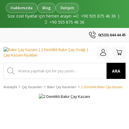
Hakkımızda
Blog
İletişim
Size özel fiyatlar için hemen arayın ⇒
+90 505 875 46 36
|
+90 505 875 46 36
0(533) 644 44 45
ARA
Anasayfa
Çay Kazanları
Bakır Çay Kazanları
2 Demlikli Bakır Çay Kazanı