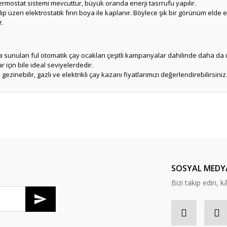
termostat sistemi mevcuttur, büyük oranda enerji tasrrufu yapılır.
p üzeri elektrostatik fırın boya ile kaplanır. Böylece şık bir görünüm elde ed
r.
şa sunulan ful otomatik çay ocakları çeşitli kampanyalar dahilinde daha da 
r için bile ideal seviyelerdedir.
ezinebilir, gazlı ve elektrikli çay kazanı fiyatlarımızı değerlendirebilirsiniz
er konularda yetersiz gördüğünüz noktaları öneri formunu kullanarak tarafım
Ürün hakkında henüz soru sorulmamış.
Bu ürüne ilk yorumu siz yapın!
Sitemize ilk yorumu siz yapın!
Deneyimini Paylaş
Yorum Yaz
Soru Sor
SOSYAL MEDY
Bizi takip edin, kâr