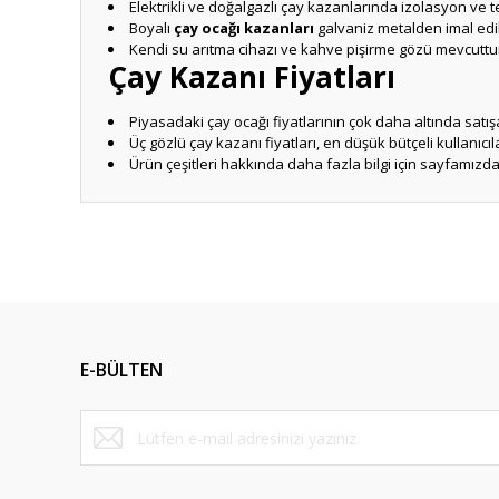
Elektrikli ve doğalgazlı çay kazanlarında izolasyon ve 
Boyalı
çay ocağı kazanları
galvaniz metalden imal edili
Kendi su arıtma cihazı ve kahve pişirme gözü mevcuttu
Çay Kazanı Fiyatları
Piyasadaki çay ocağı fiyatlarının çok daha altında satı
Üç gözlü çay kazanı fiyatları, en düşük bütçeli kullanıcıla
Ürün çeşitleri hakkında daha fazla bilgi için sayfamızda g
Bu ürünün fiyat bilgisi, resim, ürün açıklamalarında ve diğ
Görüş ve önerileriniz için teşekkür ederiz.
Ürün resmi kalitesiz, bozuk veya görüntülenemiyor.
Ürün açıklamasında eksik bilgiler bulunuyor.
E-BÜLTEN
Ürün bilgilerinde hatalar bulunuyor.
Ürün fiyatı diğer sitelerden daha pahalı.
Bu ürüne benzer farklı alternatifler olmalı.