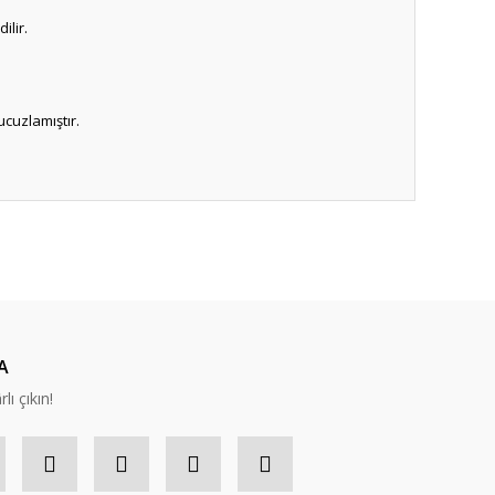
ilir.
ucuzlamıştır.
.
ıza iletebilirsiniz.
A
lı çıkın!