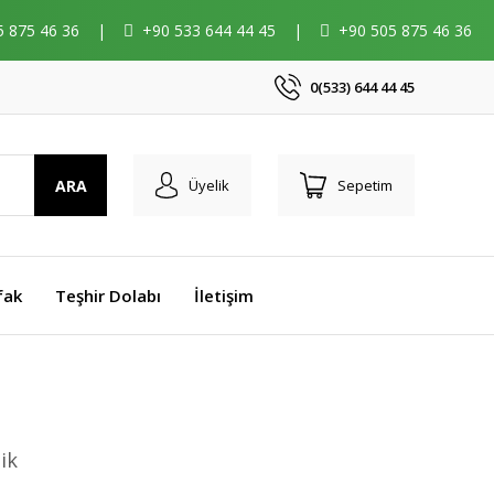
5 875 46 36
|
+90 533 644 44 45
|
+90 505 875 46 36
0(533) 644 44 45
ARA
Üyelik
Sepetim
fak
Teşhir Dolabı
İletişim
ik