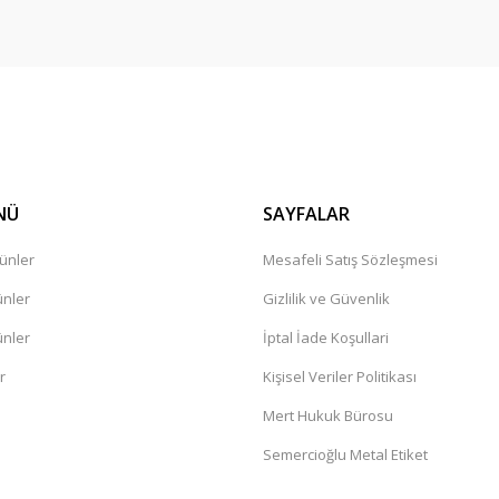
Gönder
NÜ
SAYFALAR
ünler
Mesafeli Satış Sözleşmesi
ünler
Gizlilik ve Güvenlik
ünler
İptal İade Koşullari
r
Kişisel Veriler Politikası
Mert Hukuk Bürosu
Semercioğlu Metal Etiket