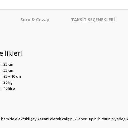
Soru & Cevap
TAKSİT SEÇENEKLERİ
llikleri
:
35 cm
:
55 cm
:
85 + 10 cm
:
36 kg
:
40 litre
hem de elektrikli çay kazanı olarak çalışır. İki enerji tipini birbirinin y