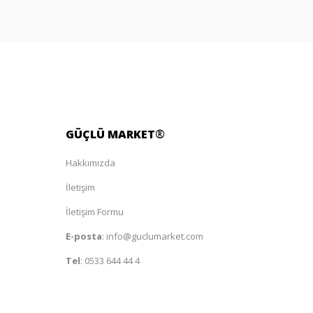
GÜÇLÜ
MARKET
®
Hakkımızda
İletişim
İletişim Formu
E-posta
:
info@guclumarket.com
Tel
:
0533 644 44 4