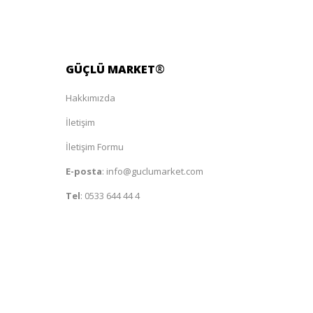
GÜÇLÜ
MARKET
®
Hakkımızda
İletişim
İletişim Formu
E-posta
:
info@guclumarket.com
Tel
:
0533 644 44 4