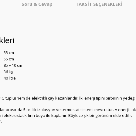
Soru & Cevap
TAKSİT SEÇENEKLERİ
kleri
:
35 cm
:
55 cm
:
85 + 10 cm
:
36 kg
:
40 litre
G tüplü) hem de elektrikli çay kazanlarıdır. İki enerji tipini birbirinin y
nlar arasında 5 cm.lik izolasyon ve termostat sistemi mevcuttur. A enerjili o
 elektrostatik fırın boya ile kaplanır. Böylece şık bir görünüm elde edilir.
r.