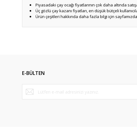
Piyasadaki çay ocağı fiyatlarının çok daha altında satı
Üç gözlü çay kazanı fiyatları, en düşük bütçeli kullanıcıla
Ürün çeşitleri hakkında daha fazla bilgi için sayfamızda g
Bu ürünün fiyat bilgisi, resim, ürün açıklamalarında ve diğ
Görüş ve önerileriniz için teşekkür ederiz.
Ürün resmi kalitesiz, bozuk veya görüntülenemiyor.
Ürün açıklamasında eksik bilgiler bulunuyor.
E-BÜLTEN
Ürün bilgilerinde hatalar bulunuyor.
Ürün fiyatı diğer sitelerden daha pahalı.
Bu ürüne benzer farklı alternatifler olmalı.