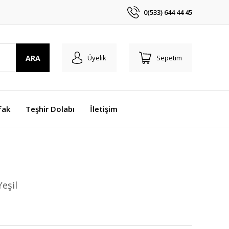
0(533) 644 44 45
ARA
Üyelik
Sepetim
fak
Teşhir Dolabı
İletişim
Yeşil