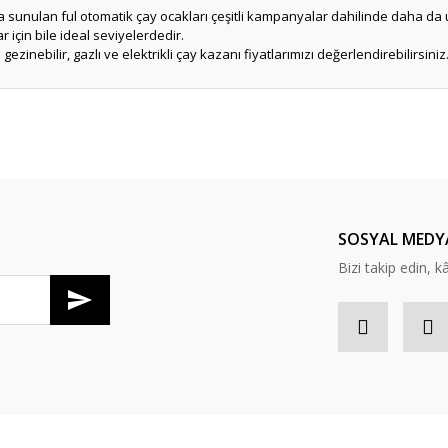
şa sunulan ful otomatik çay ocakları çeşitli kampanyalar dahilinde daha da 
r için bile ideal seviyelerdedir.
ezinebilir, gazlı ve elektrikli çay kazanı fiyatlarımızı değerlendirebilirsiniz
er konularda yetersiz gördüğünüz noktaları öneri formunu kullanarak tarafım
Ürün hakkında henüz soru sorulmamış.
Bu ürüne ilk yorumu siz yapın!
Sitemize ilk yorumu siz yapın!
Deneyimini Paylaş
Yorum Yaz
Soru Sor
SOSYAL MEDY
Bizi takip edin, kâr
Gönder