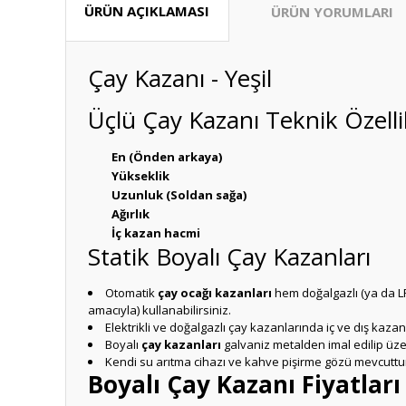
ÜRÜN AÇIKLAMASI
ÜRÜN YORUMLARI
Çay Kazanı - Yeşil
Üçlü Çay Kazanı Teknik Özelli
En (Önden arkaya)
Yükseklik
Uzunluk (Soldan sağa)
Ağırlık
İç kazan hacmi
Statik Boyalı Çay Kazanları
Otomatik
çay ocağı kazanları
hem doğalgazlı (ya da LP
amacıyla) kullanabilirsiniz.
Elektrikli ve doğalgazlı çay kazanlarında iç ve dış kaza
Boyalı
çay kazanları
galvaniz metalden imal edilip üzeri
Kendi su arıtma cihazı ve kahve pişirme gözü mevcuttu
Boyalı Çay Kazanı Fiyatları