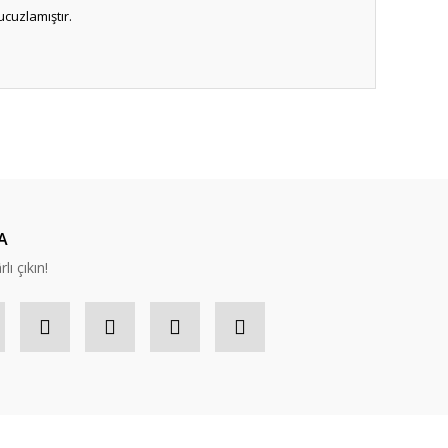
ucuzlamıştır.
.
ıza iletebilirsiniz.
A
lı çıkın!