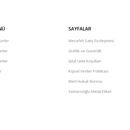
NÜ
SAYFALAR
ünler
Mesafeli Satış Sözleşmesi
ünler
Gizlilik ve Güvenlik
ünler
İptal İade Koşullari
r
Kişisel Veriler Politikası
Mert Hukuk Bürosu
Semercioğlu Metal Etiket