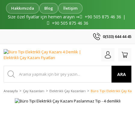
Hakkımızda
Blog
İletişim
Size özel fiyatlar için hemen arayın ⇒
+90 505 875 46 36
|
+90 505 875 46 36
0(533) 644 44 45
ARA
Anasayfa
Çay Kazanları
Elektrikli Çay Kazanları
Büro Tipi Elektrikli Çay Kaz