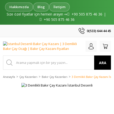
Hakkımızda
Blog
İletişim
Size özel fiyatlar için hemen arayın ⇒
+90 505 875 46 36
|
+90 505 875 46 36
0(533) 644 44 45
ARA
Anasayfa
Çay Kazanları
Bakır Çay Kazanları
3 Demlikli Bakır Çay Kazanı İst