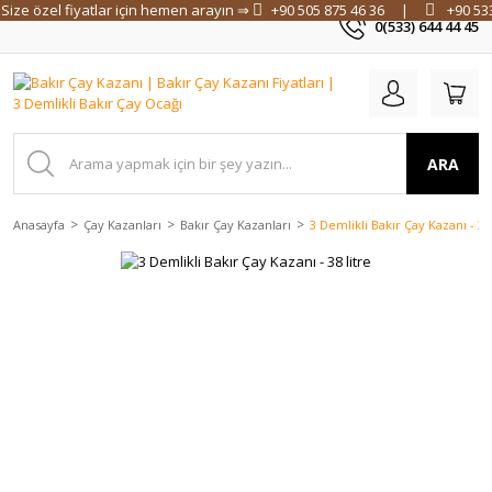
Size özel fiyatlar için hemen arayın ⇒
+90 505 875 46 36
|
+90 53
0(533) 644 44 45
ARA
Anasayfa
Çay Kazanları
Bakır Çay Kazanları
3 Demlikli Bakır Çay Kazanı - 38 