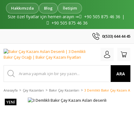
Hakkımızda
Blog
İletişim
Size özel fiyatlar için hemen arayın ⇒
+90 505 875 46 36
|
+90 505 875 46 36
0(533) 644 44 45
ARA
Anasayfa
Çay Kazanları
Bakır Çay Kazanları
3 Demlikli Bakır Çay Kazanı Asl
YENİ