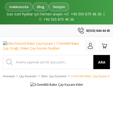
Hakkımızda
Blog
İletişim
Size özel fiyatlar için hemen arayın ⇒
+90 505 875 46 36
|
+90 505 875 46 36
0(533) 644 44 45
ARA
Anasayfa
Çay Kazanları
Bakır Çay Kazanları
3 Demlikli Bakır Çay Kazanı Kil