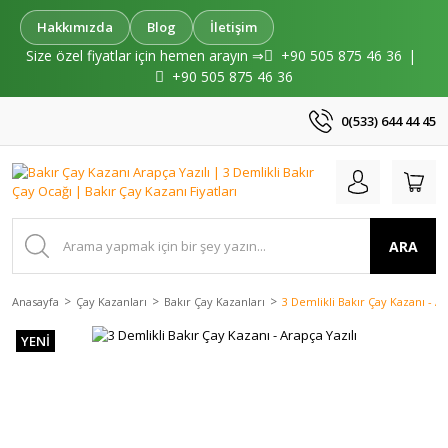
Hakkımızda
Blog
İletişim
Size özel fiyatlar için hemen arayın ⇒
+90 505 875 46 36
|
+90 505 875 46 36
0(533) 644 44 45
ARA
Anasayfa
Çay Kazanları
Bakır Çay Kazanları
3 Demlikli Bakır Çay Kazanı - Ar
YENİ