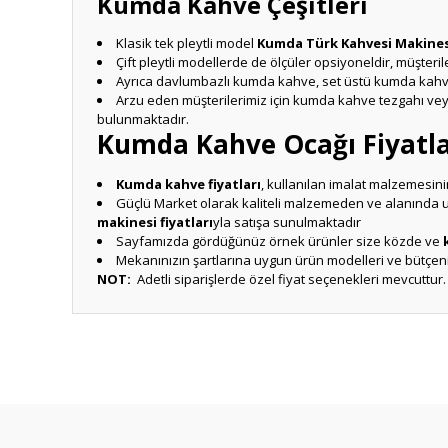
Kumda Kahve Çeşitleri
Klasik tek pleytli model
Kumda Türk Kahvesi Makines
Çift pleytli modellerde de ölçüler opsiyoneldir, müşterile
Ayrıca davlumbazlı kumda kahve, set üstü kumda kahve 
Arzu eden müşterilerimiz için kumda kahve tezgahı vey
bulunmaktadır.
Kumda Kahve Ocağı Fiyatla
Kumda kahve fiyatları
, kullanılan imalat malzemesinin
Güçlü Market olarak kaliteli malzemeden ve alanında u
makinesi fiyatları
yla satışa sunulmaktadır
Sayfamızda gördüğünüz örnek ürünler size közde ve
Mekanınızın şartlarına uygun ürün modelleri ve bütçen
NOT:
Adetli siparişlerde özel fiyat seçenekleri mevcuttur.
Bu ürünün fiyat bilgisi, resim, ürün açıklamalarında ve diğ
Görüş ve önerileriniz için teşekkür ederiz.
Ürün resmi kalitesiz, bozuk veya görüntülenemiyor.
Ürün açıklamasında eksik bilgiler bulunuyor.