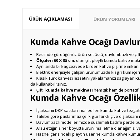
ÜRÜN AÇIKLAMASI
ÜRÜN YORUMLARI
Kumda Kahve Ocağı Davlu
Resimde gördüğünüz ürün set üstü, davlumbazlı ve çift 
Ölçüleri 60 X 35 cm
. olan çift pleytli kumda kahve maki
Aynı anda birkaç cezvede birden kahve pişirme imkanı
Elektrik enerjisiyle çalışan ürünümüzde kızgın kum içe
Klasik Türk kahvesi lezzetini yakalamanızı sağlayan
ku
da kullanabilirsiniz.
Çiftli
kumda kahve makinası
hem şık hem de portatif, 
Kumda Kahve Ocağı Özellik
İç aksamı DKP sacdan imal edilen kumda kahve tezgahın
Talebe göre paslanmaz çelik gibi farklı iç ve dış aksam 
Davlumbazlı modellerimizde süslemeli kadife perde bu
Arzu ettiğiniz her boyutta ürün imal etme olanağımızı va
Hazne içerisindeki pleytin üzerine kumda kahve kumunu