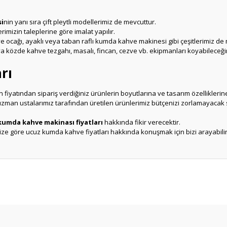
i
nin yanı sıra çift pleytli modellerimiz de mevcuttur.
rimizin taleplerine göre imalat yapılır.
ocağı, ayaklı veya taban raflı kumda kahve makinesi gibi çeşitlerimiz de 
a közde kahve tezgahı, masalı, fincan, cezve vb. ekipmanları koyabileceği
rı
 fiyatından sipariş verdiğiniz ürünlerin boyutlarına ve tasarım özelliklerine
zman ustalarımız tarafından üretilen ürünlerimiz bütçenizi zorlamayacak 
kumda kahve makinası fiyatları
hakkında fikir verecektir.
ize göre ucuz kumda kahve fiyatları hakkında konuşmak için bizi arayabili
er konularda yetersiz gördüğünüz noktaları öneri formunu kullanarak tarafım
Ürün hakkında henüz soru sorulmamış.
Bu ürüne ilk yorumu siz yapın!
Sitemize ilk yorumu siz yapın!
Deneyimini Paylaş
Yorum Yaz
Soru Sor