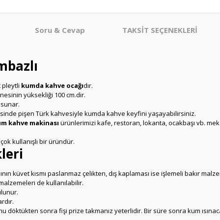
Soru & Cevap
TAKSİT SEÇENEKLERİ
mbazlı
pleytli
kumda kahve ocağı
dır.
nesinin yüksekliği 100 cm.dir.
 sunar.
risinde pişen Türk kahvesiyle kumda kahve keyfini yaşayabilirsiniz.
m kahve makinası
ürünlerimizi kafe, restoran, lokanta, ocakbaşı vb. me
çok kullanışlı bir üründür.
leri
ın küvet kısmı paslanmaz çelikten, dış kaplaması ise işlemeli bakır malze
malzemeleri de kullanılabilir.
lunur.
rdır.
 döktükten sonra fişi prize takmanız yeterlidir. Bir süre sonra kum ısına