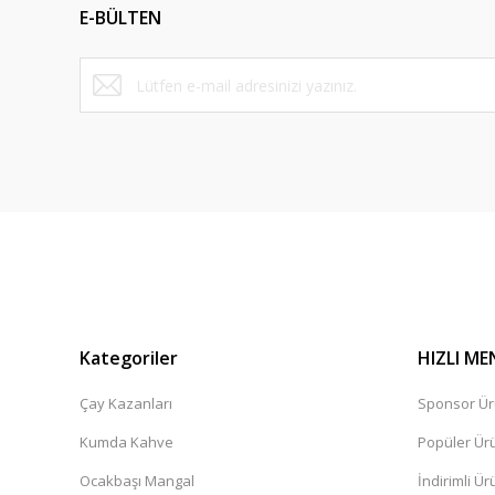
E-BÜLTEN
Ürün bilgilerinde hatalar bulunuyor.
Ürün fiyatı diğer sitelerden daha pahalı.
Bu ürüne benzer farklı alternatifler olmalı.
Kategoriler
HIZLI ME
Çay Kazanları
Sponsor Ür
Kumda Kahve
Popüler Ür
Ocakbaşı Mangal
İndirimli Ür