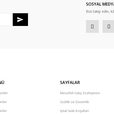
SOSYAL MEDY
Bizi takip edin, kâr
Gönder
NÜ
SAYFALAR
ünler
Mesafeli Satış Sözleşmesi
ünler
Gizlilik ve Güvenlik
ünler
İptal İade Koşullari