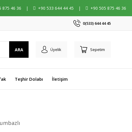
5 875 46 36
|
+90 533 644 44 45
|
+90 505 875 46 36
0(533) 644 44 45
ARA
Üyelik
Sepetim
fak
Teşhir Dolabı
İletişim
lumbazlı