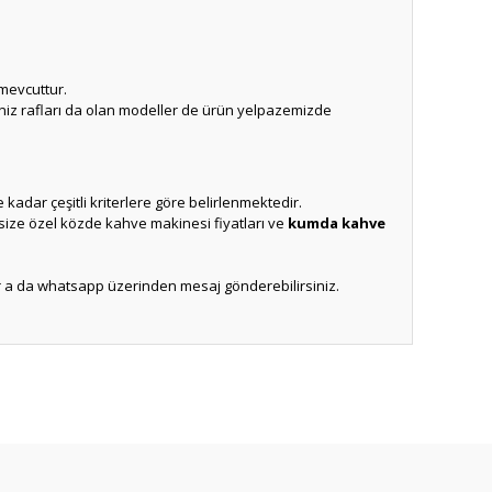
mevcuttur.
niz rafları da olan modeller de ürün yelpazemizde
 kadar çeşitli kriterlere göre belirlenmektedir.
size özel közde kahve makinesi fiyatları ve
kumda kahve
r a da whatsapp üzerinden mesaj gönderebilirsiniz.
ıza iletebilirsiniz.