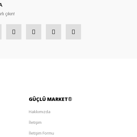
A
lı çıkın!
GÜÇLÜ
MARKET
®
Hakkımızda
İletişim
İletişim Formu