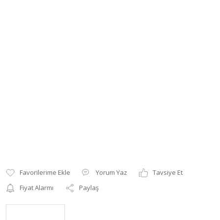
Yorum Yaz
Tavsiye Et
Fiyat Alarmı
Paylaş