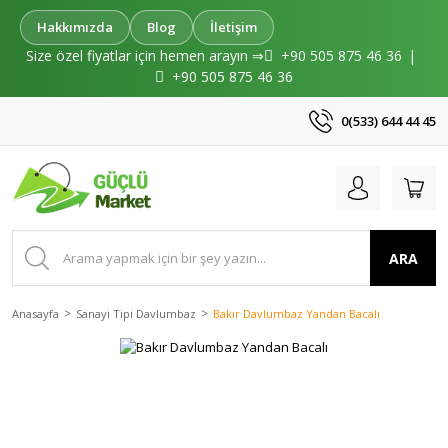
Hakkımızda
Blog
İletişim
Size özel fiyatlar için hemen arayın ⇒
+90 505 875 46 36
|
+90 505 875 46 36
0(533) 644 44 45
ARA
Anasayfa
Sanayi Tipi Davlumbaz
Bakır Davlumbaz Yandan Bacalı