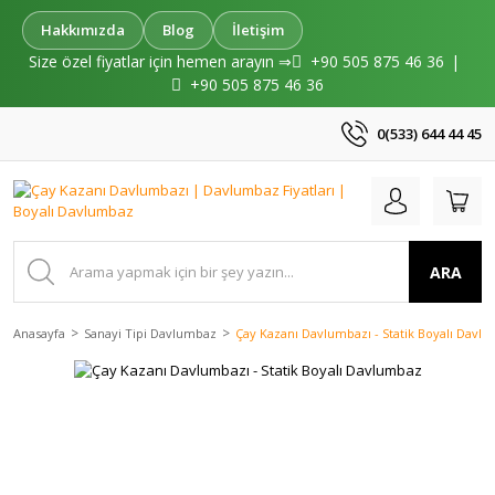
Hakkımızda
Blog
İletişim
Size özel fiyatlar için hemen arayın ⇒
+90 505 875 46 36
|
+90 505 875 46 36
0(533) 644 44 45
ARA
Anasayfa
Sanayi Tipi Davlumbaz
Çay Kazanı Davlumbazı - Statik Boyalı Davl