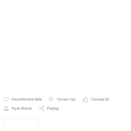
Yorum Yaz
Tavsiye Et
Fiyat Alarmı
Paylaş