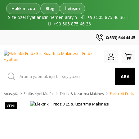
Hakkımızda
Blog
İletişim
Size özel fiyatlar için hemen arayın ⇒
+90 505 875 46 36
|
+90 505 875 46 36
0(533) 644 44 45
ARA
Anasayfa
Endüstriyel Mutfak
Fritöz & Kızartma Makinesi
Elektrikli Fritöz 
YENİ