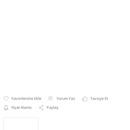
Yorum Yaz
Tavsiye Et
Fiyat Alarmı
Paylaş