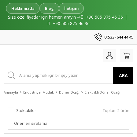
Hakkımızda
Blog
İletişim
Size özel fiyatlar için hemen arayın ⇒
+90 505 875 46 36
|
+90 505 875 46 36
0(533) 644 44 45
ARA
Anasayfa
Endüstriyel Mutfak
Döner Ocağı
Elektrikli Döner Ocağı
Stoktakiler
Toplam 2 ürün