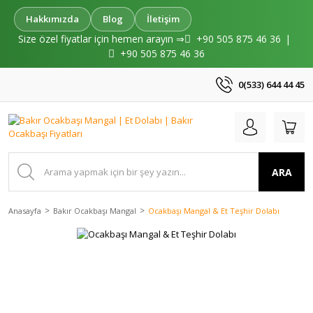
Hakkımızda
Blog
İletişim
Size özel fiyatlar için hemen arayın ⇒
+90 505 875 46 36
|
+90 505 875 46 36
0(533) 644 44 45
ARA
Anasayfa
Bakır Ocakbaşı Mangal
Ocakbaşı Mangal & Et Teşhir Dolabı