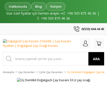
Hakkımızda
Blog
İletişim
Size özel fiyatlar için hemen arayın ⇒
+90 505 875 46 36
|
+90 505 875 46 36
0(533) 644 44 45
ARA
Anasayfa
Çay Kazanları
Çelik Çay Kazanları
Üç Demlikli Doğalgazlı Çay Kaza