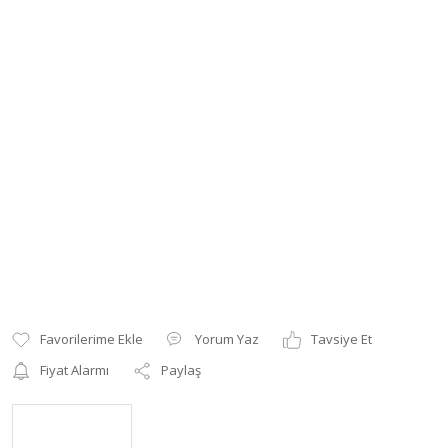
Yorum Yaz
Tavsiye Et
Fiyat Alarmı
Paylaş