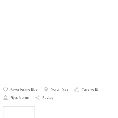
Yorum Yaz
Tavsiye Et
Fiyat Alarmı
Paylaş