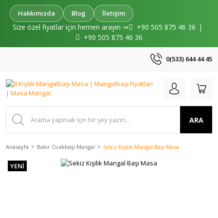
Hakkımızda
Blog
İletişim
Size özel fiyatlar için hemen arayın ⇒
+90 505 875 46 36
|
+90 505 875 46 36
0(533) 644 44 45
ARA
Anasayfa
Bakır Ocakbaşı Mangal
Sekiz Kişilik Mangal Başı Masa
YENİ