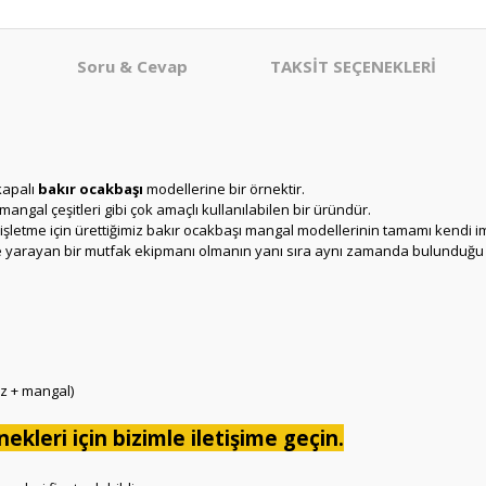
Soru & Cevap
TAKSİT SEÇENEKLERİ
kapalı
bakır ocakbaşı
modellerine bir örnektir.
angal çeşitleri gibi çok amaçlı kullanılabilen bir üründür.
şletme için ürettiğimiz bakır ocakbaşı mangal modellerinin tamamı kendi im
meye yarayan bir mutfak ekipmanı olmanın yanı sıra aynı zamanda bulunduğu
z + mangal)
ekleri için bizimle iletişime geçin.