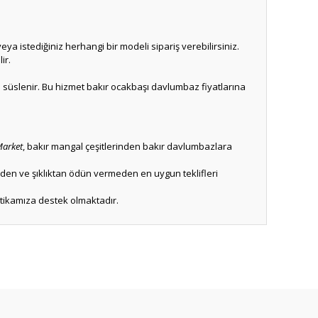
ya istediğiniz herhangi bir modeli sipariş verebilirsiniz.
ir.
kte süslenir. Bu hizmet bakır ocakbaşı davlumbaz fiyatlarına
Market
, bakır mangal çeşitlerinden bakır davlumbazlara
teden ve şıklıktan ödün vermeden en uygun teklifleri
itikamıza destek olmaktadır.
ıza iletebilirsiniz.