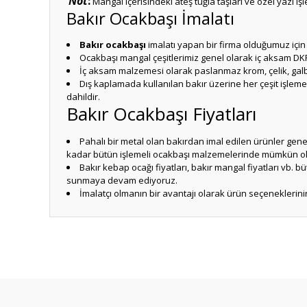
Not
:
Mangal içerisindeki ateş tuğla taşları ve özel yazı işl
Bakır Ocakbaşı İmalatı
Bakır ocakbaşı
imalatı yapan bir firma olduğumuz için 
Ocakbaşı mangal çeşitlerimiz genel olarak iç aksam DKP
İç aksam malzemesi olarak paslanmaz krom, çelik, galba
Dış kaplamada kullanılan bakır üzerine her çeşit işleme y
dahildir.
Bakır Ocakbaşı Fiyatları
Pahalı bir metal olan bakırdan imal edilen ürünler gen
kadar bütün işlemeli ocakbaşı malzemelerinde mümkün ola
Bakır kebap ocağı fiyatları, bakır mangal fiyatları vb. 
sunmaya devam ediyoruz.
İmalatçı olmanın bir avantajı olarak ürün seçeneklerin
Bu ürünün fiyat bilgisi, resim, ürün açıklamalarında ve diğ
Görüş ve önerileriniz için teşekkür ederiz.
Ürün resmi kalitesiz, bozuk veya görüntülenemiyor.
Ürün açıklamasında eksik bilgiler bulunuyor.