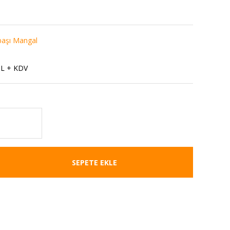
başı Mangal
1
TL + KDV
SEPETE EKLE