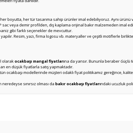
emeleri fiyata dahildir.
her boyutta, her tür tasarıma sahip ürünler imal edebiliyoruz. Aynı ürünü ve
 sac veya demir profilden, dış kaplama orijinal bakır malzemeden imal edil
niz gibi farklı seçenekler de mevcuttur.
apılır. Resim, yazı, firma logosu vb. materyaller ve çeşitli motiflerle birli
el olarak
ocakbaşı mangal fiyatları
na da yansır. Bununla beraber
Güçlü 
n en düşük fiyatlarla satış yapmaktadır.
bütün ocakbaşı modellerinde müşteri odaklı fiyat politikamız gereğince, kali
in neredeyse sınırsız olması da
bakır ocakbaşı fiyatları
ndaki ucuzluk pol
er konularda yetersiz gördüğünüz noktaları öneri formunu kullanarak tarafım
Ürün hakkında henüz soru sorulmamış.
Bu ürüne ilk yorumu siz yapın!
Sitemize ilk yorumu siz yapın!
Deneyimini Paylaş
Yorum Yaz
Soru Sor