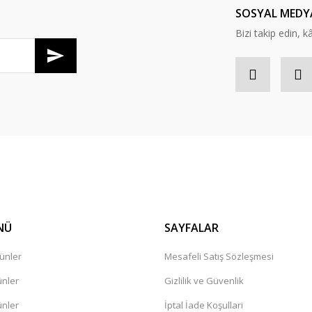
SOSYAL MEDY
Bizi takip edin, kâr
Gönder
NÜ
SAYFALAR
ünler
Mesafeli Satış Sözleşmesi
ünler
Gizlilik ve Güvenlik
ünler
İptal İade Koşullari