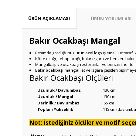
ÜRÜN AÇIKLAMASI
ÜRÜN YORUMLARI
Bakır Ocakbaşı Mangal
Resimde gördüğünüz ürün özel logo işlemeli, üç tarafı 
Köfte ocağı, kebap ocağı, bakır ızgara ve benzeri bakır m
Mangalbaşı ve ocakbaşı restoranlar ve benzeri her tür i
Bakır
ocakbaşı mangal
, et ve ızgara çeşitleri pişir
Bakır Ocakbaşı Ölçüleri
Uzunluk / Davlumbaz
:
130 cm
Uzunluk / Mangal
:
130 cm
Derinlik / Davlumbaz
:
55 cm
Toplam Yükseklik
:
115 cm (davlumba
Not: İstediğiniz ölçüler ve motif seçen