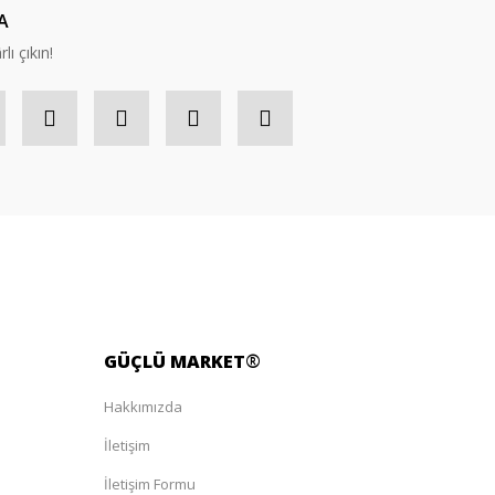
A
lı çıkın!
GÜÇLÜ
MARKET
®
Hakkımızda
İletişim
İletişim Formu