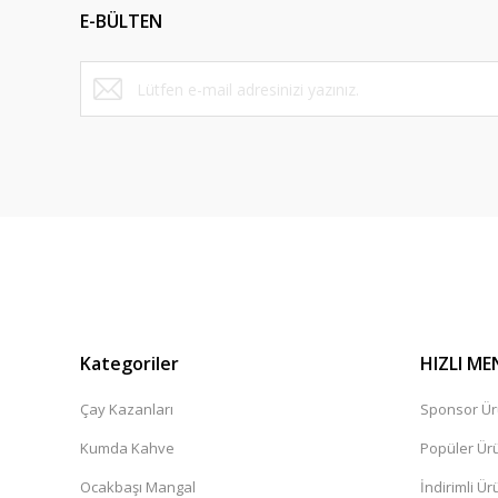
E-BÜLTEN
Ürün bilgilerinde hatalar bulunuyor.
Ürün fiyatı diğer sitelerden daha pahalı.
Bu ürüne benzer farklı alternatifler olmalı.
Kategoriler
HIZLI ME
Çay Kazanları
Sponsor Ür
Kumda Kahve
Popüler Ür
Ocakbaşı Mangal
İndirimli Ür