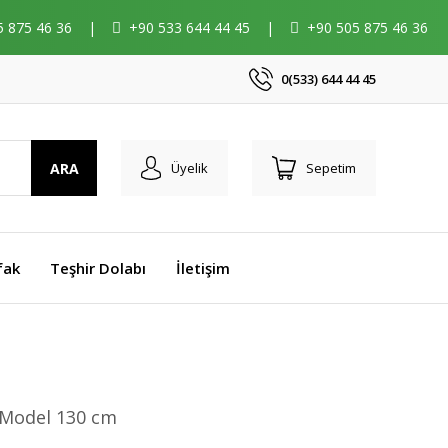
5 875 46 36
|
+90 533 644 44 45
|
+90 505 875 46 36
0(533) 644 44 45
ARA
Üyelik
Sepetim
fak
Teşhir Dolabı
İletişim
 Model 130 cm