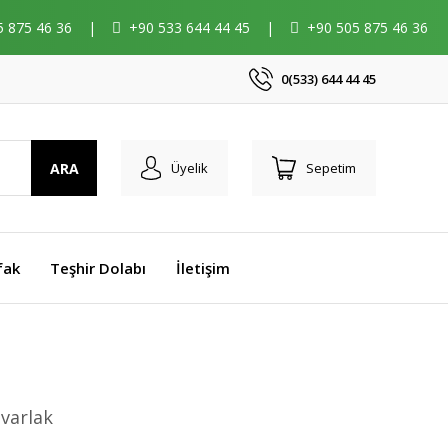
5 875 46 36
|
+90 533 644 44 45
|
+90 505 875 46 36
0(533) 644 44 45
ARA
Üyelik
Sepetim
fak
Teşhir Dolabı
İletişim
varlak