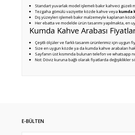
Standart yuvarlak model işlemeli bakır kahveci güzeli m
Tezgaha gömülü vaziyette közde kahve veya
kumda k
Dış yüzeyleri işlemeli bakır malzemeyle kaplanan közde
Her ebatta ve modelde ürün tasarımı yapılmakta, en 
Kumda Kahve Arabası Fiyatlar
Çeşitli ölçüler ve farklı tasarım ürünlerimiz için uygun 
Size en uygun közde ya da kumda kahve arabaları hakk
Sayfanın üst kısmında bulunan telefon ve whatsapp num
Not: Döviz kuruna bağlı olarak fiyatlarda değişiklikler s
Bu ürünün fiyat bilgisi, resim, ürün açıklamalarında ve diğ
Görüş ve önerileriniz için teşekkür ederiz.
Ürün resmi kalitesiz, bozuk veya görüntülenemiyor.
Ürün açıklamasında eksik bilgiler bulunuyor.
E-BÜLTEN
Ürün bilgilerinde hatalar bulunuyor.
Ürün fiyatı diğer sitelerden daha pahalı.