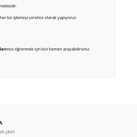
lmektedir.
er tür işlemeyi ücretsiz olarak yapıyoruz.
ları
mızı öğrenmek için bizi hemen arayabilirsiniz.
ıza iletebilirsiniz.
A
lı çıkın!