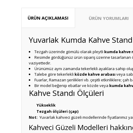
ÜRÜN AÇIKLAMASI
ÜRÜN YORUMLARI
Yuvarlak Kumda Kahve Stand
Tezgah üzerinde gömülü olarak pleytli
kumda kahve 
Resimde gördüğünüz ürün sipariş üzerine tasarlanan 
vaziyettedir.
Ürünümüz aynı zamanda tekerlekli ayaklara sahip olup kol
Talebe göre tekerlekli
közde kahve arabası
veya sab
Fuarlar, Ramazan şenlikleri vb. çeşitli etkinliklere; ça
Bir model beğenip ebatlar ve közde veya
kumda kahve
Kahve Standı Ölçüleri
Yükseklik
Tezgah ölçüleri (çap)
Not:
Yuvarlak kahveci güzeli modellerinde fiyatlarımız yaklaş
Kahveci Güzeli Modelleri hakkı