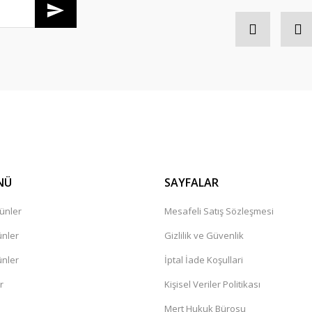
Gönder
NÜ
SAYFALAR
ünler
Mesafeli Satış Sözleşmesi
ünler
Gizlilik ve Güvenlik
ünler
İptal İade Koşullari
r
Kişisel Veriler Politikası
Mert Hukuk Bürosu