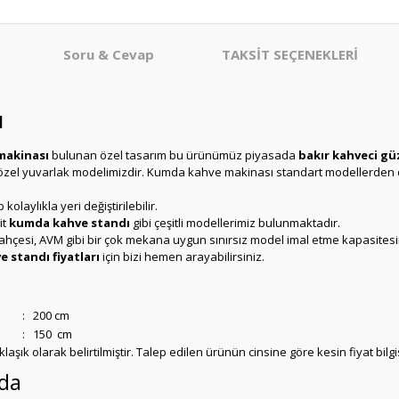
Soru & Cevap
TAKSİT SEÇENEKLERİ
ı
makinası
bulunan özel tasarım bu ürünümüz piyasada
bakır kahveci gü
özel yuvarlak modelimizdir. Kumda kahve makinası standart modellerden 
aylıkla yeri değiştirilebilir.
it
kumda kahve standı
gibi çeşitli modellerimiz bulunmaktadır.
h bahçesi, AVM gibi bir çok mekana uygun sınırsız model imal etme kapasitesi
 standı fiyatları
için bizi hemen arayabilirsiniz.
:
200 cm
:
150 cm
ık olarak belirtilmiştir. Talep edilen ürünün cinsine göre kesin fiyat bilgisi 
nda