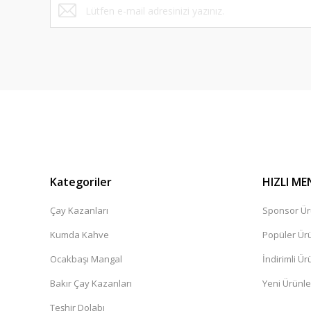
Bu ürüne benzer farklı alternatifler olmalı.
Kategoriler
HIZLI ME
Çay Kazanları
Sponsor Ür
Kumda Kahve
Popüler Ür
Ocakbaşı Mangal
İndirimli Ür
Bakır Çay Kazanları
Yeni Ürünle
Teşhir Dolabı