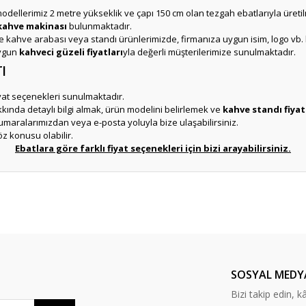
odellerimiz 2 metre yükseklik ve çapı 150 cm olan tezgah ebatlarıyla üreti
ahve makinası
bulunmaktadır.
 kahve arabası veya standı ürünlerimizde, firmanıza uygun isim, logo vb. h
uygun
kahveci güzeli fiyatları
yla değerli müşterilerimize sunulmaktadır.
ı
fiyat seçenekleri sunulmaktadır.
ında detaylı bilgi almak, ürün modelini belirlemek ve
kahve standı fiyat
aralarımızdan veya e-posta yoluyla bize ulaşabilirsiniz.
öz konusu olabilir.
Ebatlara göre farklı fiyat seçenekleri için bizi arayabilirsiniz.
er konularda yetersiz gördüğünüz noktaları öneri formunu kullanarak tarafım
Ürün hakkında henüz soru sorulmamış.
Bu ürüne ilk yorumu siz yapın!
Sitemize ilk yorumu siz yapın!
Deneyimini Paylaş
Yorum Yaz
Soru Sor
SOSYAL MEDY
Bizi takip edin, kâr