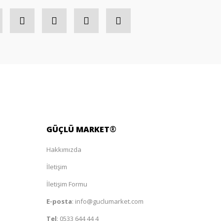
GÜÇLÜ
MARKET
®
Hakkımızda
İletişim
İletişim Formu
E-posta
:
info@guclumarket.com
Tel
:
0533 644 44 4