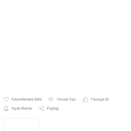
Yorum Yaz
Tavsiye Et
Fiyat Alarmı
Paylaş