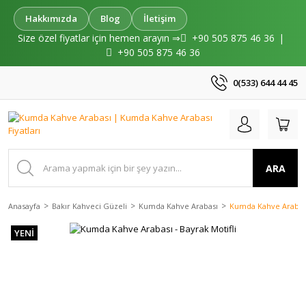
Hakkımızda
Blog
İletişim
Size özel fiyatlar için hemen arayın ⇒
+90 505 875 46 36
|
+90 505 875 46 36
0(533) 644 44 45
ARA
Anasayfa
Bakır Kahveci Güzeli
Kumda Kahve Arabası
Kumda Kahve Arabası 
YENİ