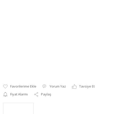
Yorum Yaz
Tavsiye Et
Fiyat Alarmı
Paylaş