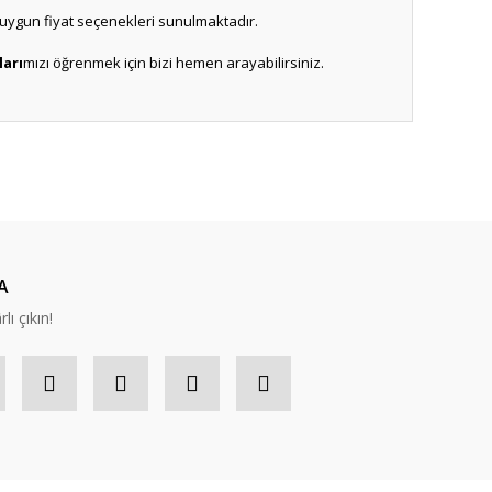
n uygun fiyat seçenekleri sunulmaktadır.
ları
mızı öğrenmek için bizi hemen arayabilirsiniz.
ıza iletebilirsiniz.
A
lı çıkın!