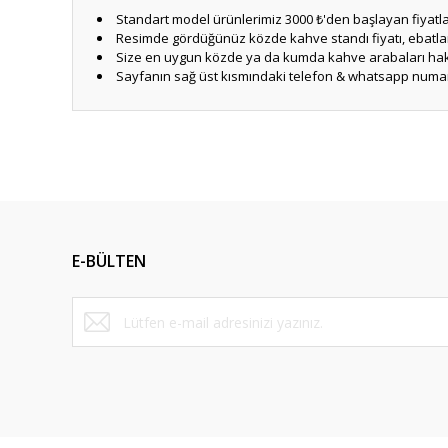
Standart model ürünlerimiz 3000 ₺'den başlayan fiyatlar
Resimde gördüğünüz közde kahve standı fiyatı, ebatları 
Size en uygun közde ya da kumda kahve arabaları hakk
Sayfanın sağ üst kısmındaki telefon & whatsapp numara
Bu ürünün fiyat bilgisi, resim, ürün açıklamalarında ve diğ
Görüş ve önerileriniz için teşekkür ederiz.
Ürün resmi kalitesiz, bozuk veya görüntülenemiyor.
Ürün açıklamasında eksik bilgiler bulunuyor.
E-BÜLTEN
Ürün bilgilerinde hatalar bulunuyor.
Ürün fiyatı diğer sitelerden daha pahalı.
Bu ürüne benzer farklı alternatifler olmalı.