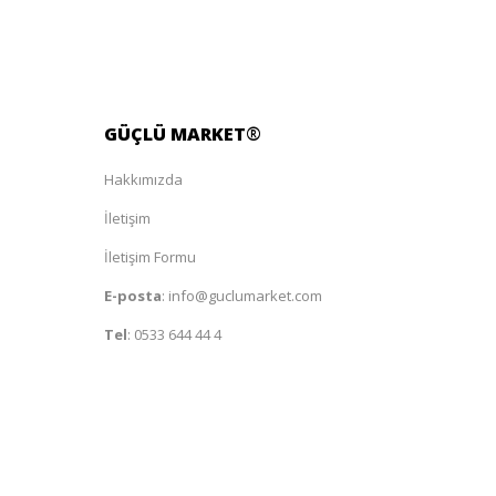
GÜÇLÜ
MARKET
®
Hakkımızda
İletişim
İletişim Formu
E-posta
:
info@guclumarket.com
Tel
:
0533 644 44 4