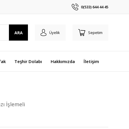
0(533) 644 44 45
ARA
Üyelik
Sepetim
fak
Teşhir Dolabı
Hakkımızda
İletişim
zı İşlemeli