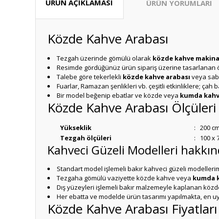
ÜRÜN AÇIKLAMASI
ÜRÜN YORUMLARI
Közde Kahve Arabası
Tezgah üzerinde gömülü olarak
közde kahve makina
Resimde gördüğünüz ürün sipariş üzerine tasarlanan öz
Talebe göre tekerlekli
közde kahve arabası
veya sab
Fuarlar, Ramazan şenlikleri vb. çeşitli etkinliklere; ça
Bir model beğenip ebatlar ve közde veya
kumda kahve
Közde Kahve Arabası Ölçüleri
Yükseklik
:
200 c
Tezgah ölçüleri
:
100 x 
Kahveci Güzeli Modelleri hakkı
Standart model işlemeli bakır kahveci güzeli modellerim
Tezgaha gömülü vaziyette közde kahve veya
kumda k
Dış yüzeyleri işlemeli bakır malzemeyle kaplanan közde
Her ebatta ve modelde ürün tasarımı yapılmakta, en 
Közde Kahve Arabası Fiyatları