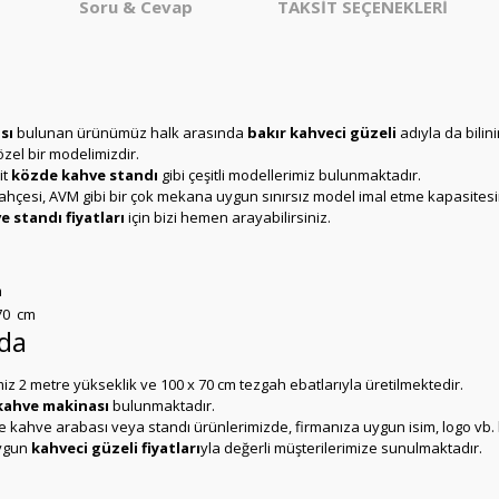
Soru & Cevap
TAKSİT SEÇENEKLERİ
sı
bulunan ürünümüz halk arasında
bakır kahveci güzeli
adıyla da bilini
el bir modelimizdir.
it
közde kahve standı
gibi çeşitli modellerimiz bulunmaktadır.
h bahçesi, AVM gibi bir çok mekana uygun sınırsız model imal etme kapasitesi
 standı fiyatları
için bizi hemen arayabilirsiniz.
m
70 cm
nda
iz 2 metre yükseklik ve 100 x 70 cm tezgah ebatlarıyla üretilmektedir.
ahve makinası
bulunmaktadır.
 kahve arabası veya standı ürünlerimizde, firmanıza uygun isim, logo vb. h
uygun
kahveci güzeli fiyatları
yla değerli müşterilerimize sunulmaktadır.