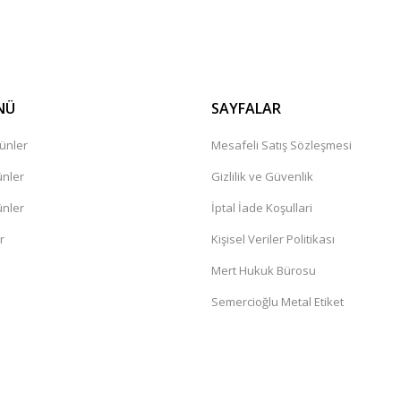
Gönder
NÜ
SAYFALAR
ünler
Mesafeli Satış Sözleşmesi
ünler
Gizlilik ve Güvenlik
ünler
İptal İade Koşullari
r
Kişisel Veriler Politikası
Mert Hukuk Bürosu
Semercioğlu Metal Etiket