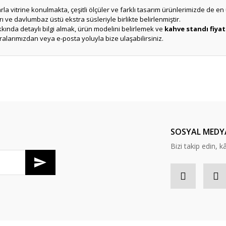
la vitrine konulmakta, çeşitli ölçüler ve farklı tasarım ürünlerimizde de e
ve davlumbaz üstü ekstra süsleriyle birlikte belirlenmiştir.
ında detaylı bilgi almak, ürün modelini belirlemek ve
kahve standı fiyat
larımızdan veya e-posta yoluyla bize ulaşabilirsiniz.
er konularda yetersiz gördüğünüz noktaları öneri formunu kullanarak tarafım
Ürün hakkında henüz soru sorulmamış.
Bu ürüne ilk yorumu siz yapın!
Sitemize ilk yorumu siz yapın!
Deneyimini Paylaş
Yorum Yaz
Soru Sor
SOSYAL MEDY
Bizi takip edin, kâr