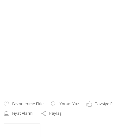
Yorum Yaz
Tavsiye Et
Fiyat Alarmı
Paylaş