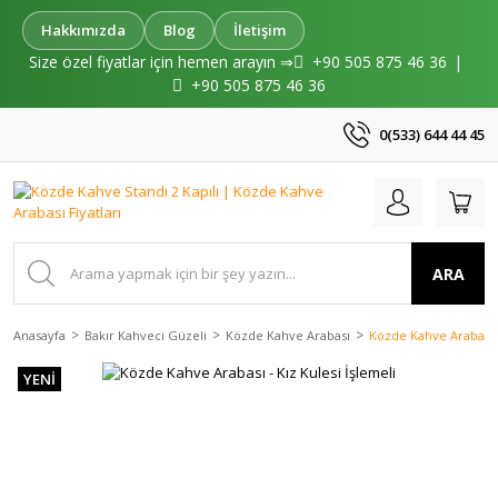
Hakkımızda
Blog
İletişim
Size özel fiyatlar için hemen arayın ⇒
+90 505 875 46 36
|
+90 505 875 46 36
0(533) 644 44 45
ARA
Anasayfa
Bakır Kahveci Güzeli
Közde Kahve Arabası
Közde Kahve Arabası -
YENİ