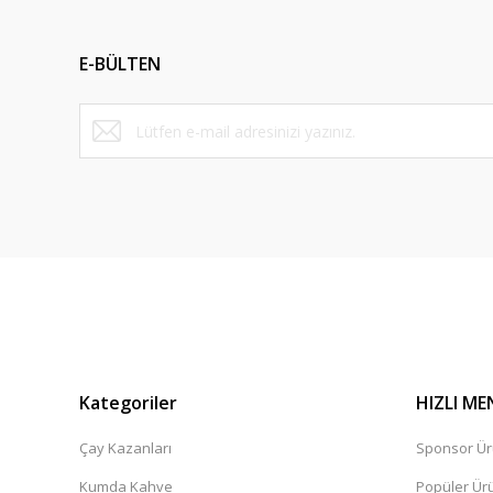
Ürün resmi kalitesiz, bozuk veya görüntülenemiyor.
Ürün açıklamasında eksik bilgiler bulunuyor.
E-BÜLTEN
Ürün bilgilerinde hatalar bulunuyor.
Ürün fiyatı diğer sitelerden daha pahalı.
Bu ürüne benzer farklı alternatifler olmalı.
Kategoriler
HIZLI ME
Çay Kazanları
Sponsor Ür
Kumda Kahve
Popüler Ür