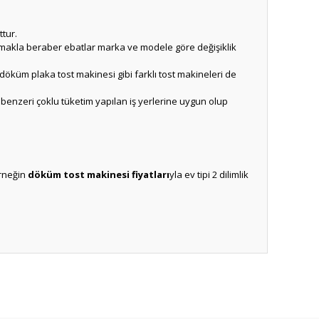
tur.
lunmakla beraber ebatlar marka ve modele göre değişiklik
 döküm plaka tost makinesi gibi farklı tost makineleri de
 benzeri çoklu tüketim yapılan iş yerlerine uygun olup
Örneğin
döküm tost makinesi fiyatları
yla ev tipi 2 dilimlik
ıza iletebilirsiniz.