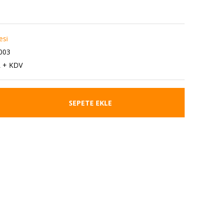
esi
003
L + KDV
SEPETE EKLE