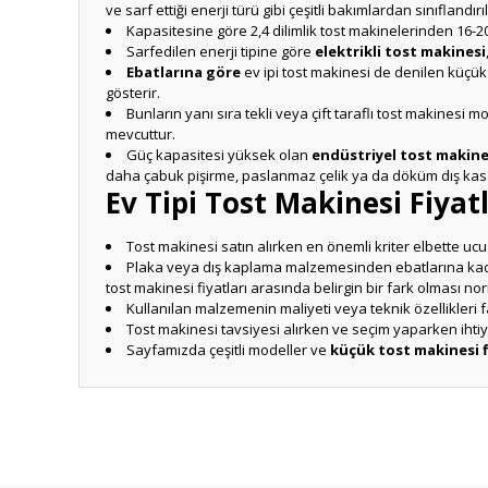
ve sarf ettiği enerji türü gibi çeşitli bakımlardan sınıflandır
Kapasitesine göre 2,4 dilimlik tost makinelerinden 16-2
Sarfedilen enerji tipine göre
elektrikli tost makinesi
Ebatlarına göre
ev ipi tost makinesi de denilen küçük
gösterir.
Bunların yanı sıra tekli veya çift taraflı tost makinesi
mevcuttur.
Güç kapasitesi yüksek olan
endüstriyel tost makine
daha çabuk pişirme, paslanmaz çelik ya da döküm dış kasa gi
Ev Tipi Tost Makinesi Fiyatl
Tost makinesi satın alırken en önemli kriter elbette ucuz
Plaka veya dış kaplama malzemesinden ebatlarına kada
tost makinesi fiyatları arasında belirgin bir fark olması nor
Kullanılan malzemenin maliyeti veya teknik özellikleri fa
Tost makinesi tavsiyesi alırken ve seçim yaparken ihtiy
Sayfamızda çeşitli modeller ve
küçük tost makinesi f
Bu ürünün fiyat bilgisi, resim, ürün açıklamalarında ve diğ
Görüş ve önerileriniz için teşekkür ederiz.