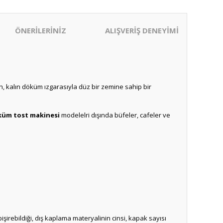
ÖNERİLERİNİZ
ALIŞVERİŞ DENEYİMİ
, kalın döküm ızgarasıyla düz bir zemine sahip bir
öküm tost makinesi
modelelri dışında büfeler, cafeler ve
şirebildiği, dış kaplama materyalinin cinsi, kapak sayısı