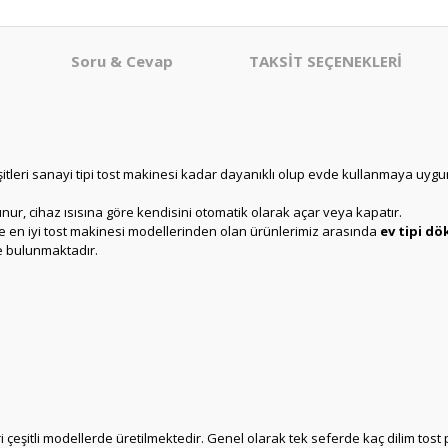
Soru & Cevap
TAKSİT SEÇENEKLERİ
leri sanayi tipi tost makinesi kadar dayanıklı olup evde kullanmaya uygun
nur, cihaz ısısına göre kendisini otomatik olarak açar veya kapatır.
ve en iyi tost makinesi modellerinden olan ürünlerimiz arasında
ev tipi d
e bulunmaktadır.
çeşitli modellerde üretilmektedir. Genel olarak tek seferde kaç dilim tost pi