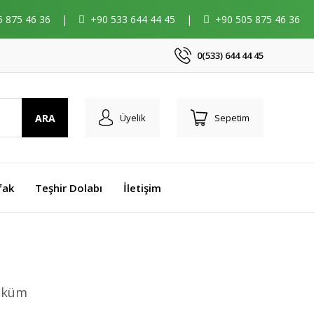
5 875 46 36
|
+90 533 644 44 45
|
+90 505 875 46 36
0(533) 644 44 45
ARA
Üyelik
Sepetim
fak
Teşhir Dolabı
İletişim
Döküm