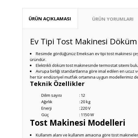
ÜRÜN AÇIKLAMASI
ÜRÜN YORUMLARI
Ev Tipi Tost Makinesi Döküm
Resimde gördüğünüz Emeksan ev tipi tost makinesi çeşit
üründür.
Elektrikli döküm tost makinesinde termostat sitemi bulu
Avrupa birliği standartlarına göre imal edilen en ucuz 
her tür endüsriyel mutfak ortamına uygun modellerimiz d
Teknik Özellikler
Dilim sayısı
:
12
Ağırlık
:
20 kg
Enerji
:
220 V
Güç
:
1150 W
Tost Makinesi Modelleri
Kullanım alanı ve kullanım amacına göre tost makineleri 