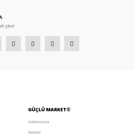
A
lı çıkın!
GÜÇLÜ
MARKET
®
Hakkımızda
İletişim