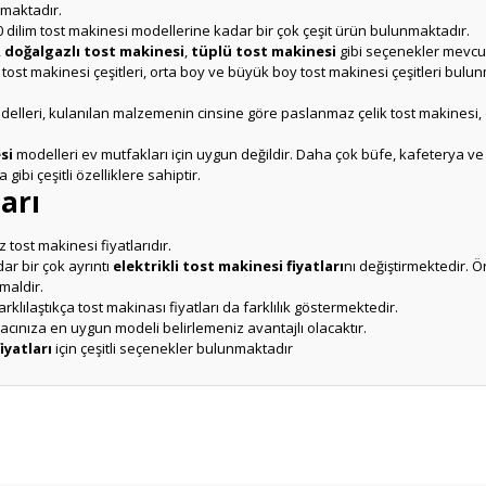
ılmaktadır.
0 dilim tost makinesi modellerine kadar bir çok çeşit ürün bulunmaktadır.
,
doğalgazlı tost makinesi
,
tüplü tost makinesi
gibi seçenekler mevcut
 tost makinesi çeşitleri, orta boy ve büyük boy tost makinesi çeşitleri bu
 modelleri, kulanılan malzemenin cinsine göre paslanmaz çelik tost makinesi,
si
modelleri ev mutfakları için uygun değildir. Daha çok büfe, kafeterya ve
bi çeşitli özelliklere sahiptir.
arı
 tost makinesi fiyatlarıdır.
r bir çok ayrıntı
elektrikli tost makinesi fiyatları
nı değiştirmektedir. 
maldir.
rklılaştıkça tost makinası fiyatları da farklılık göstermektedir.
acınıza en uygun modeli belirlemeniz avantajlı olacaktır.
iyatları
için çeşitli seçenekler bulunmaktadır
er konularda yetersiz gördüğünüz noktaları öneri formunu kullanarak tarafım
Ürün hakkında henüz soru sorulmamış.
Bu ürüne ilk yorumu siz yapın!
Sitemize ilk yorumu siz yapın!