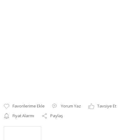
Yorum Yaz
Tavsiye Et
Fiyat Alarmı
Paylaş