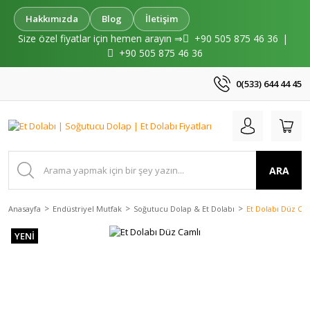
Hakkımızda
Blog
İletişim
Size özel fiyatlar için hemen arayın ⇒
+90 505 875 46 36
|
+90 505 875 46 36
0(533) 644 44 45
ARA
Anasayfa
Endüstriyel Mutfak
Soğutucu Dolap & Et Dolabı
Et Dolabı Düz Ca
YENİ